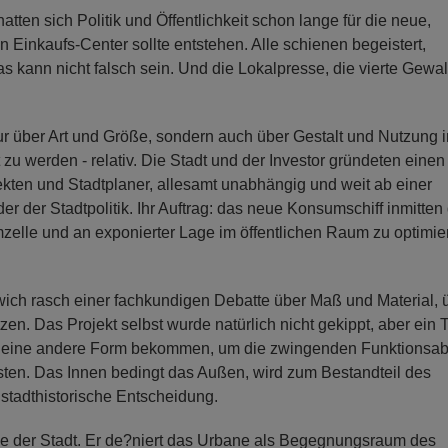
tten sich Politik und Öffentlichkeit schon lange für die neue,
n Einkaufs-Center sollte entstehen. Alle schienen begeistert,
s kann nicht falsch sein. Und die Lokalpresse, die vierte Gewal
nur über Art und Größe, sondern auch über Gestalt und Nutzung 
zu werden - relativ. Die Stadt und der Investor gründeten einen
ekten und Stadtplaner, allesamt unabhängig und weit ab einer
r der Stadtpolitik. Ihr Auftrag: das neue Konsumschiff inmitten
mzelle und an exponierter Lage im öffentlichen Raum zu optimie
wich rasch einer fachkundigen Debatte über Maß und Material, 
n. Das Projekt selbst wurde natürlich nicht gekippt, aber ein T
te eine andere Form bekommen, um die zwingenden Funktionsab
ten. Das Innen bedingt das Außen, wird zum Bestandteil des
 stadthistorische Entscheidung.
rale der Stadt. Er de?niert das Urbane als Begegnungsraum des