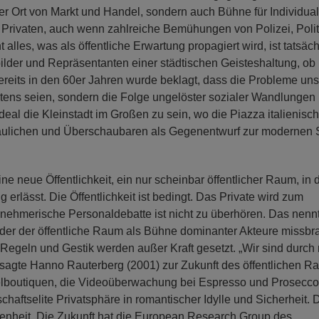
der Ort von Markt und Handel, sondern auch Bühne für Individuali
 Privaten, auch wenn zahlreiche Bemühungen von Polizei, Polit
alles, was als öffentliche Erwartung propagiert wird, ist tatsäch
bilder und Repräsentanten einer städtischen Geisteshaltung, ob
eits in den 60er Jahren wurde beklagt, dass die Probleme uns
ltens seien, sondern die Folge ungelöster sozialer Wandlungen
Ideal die Kleinstadt im Großen zu sein, wo die Piazza italienisc
haulichen und Überschaubaren als Gegenentwurf zur modernen 
ine neue Öffentlichkeit, ein nur scheinbar öffentlicher Raum, in
rlässt. Die Öffentlichkeit ist bedingt. Das Private wird zum
rnehmerische Personaldebatte ist nicht zu überhören. Das nen
it der der öffentliche Raum als Bühne dominanter Akteure missbr
, Regeln und Gestik werden außer Kraft gesetzt. „Wir sind durch 
 sagte Hanno Rauterberg (2001) zur Zukunft des öffentlichen 
delboutiquen, die Videoüberwachung bei Espresso und Prosecco
haftselite Privatsphäre in romantischer Idylle und Sicherheit. 
ngenheit. Die Zukunft hat die European Research Group des