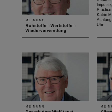
Impulse,
Practice
Katrin M
Achtung 
MEINUNG
Uhr
Rohstoffe - Wertstoffe -
Wiederverwendung
Der Berufsstand entdeckt die
Nachhaltigkeit – neu
MEINUNG
MEIN
Der mit dem Wolf tanzt
Klim