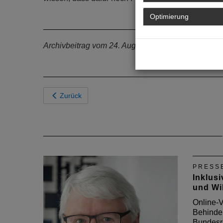
Optimierung
Archivbeitrag vom 24. August 2012
Zurück
PRESS
Inklusi
und Wil
Online-V
Behinder
Bundesre