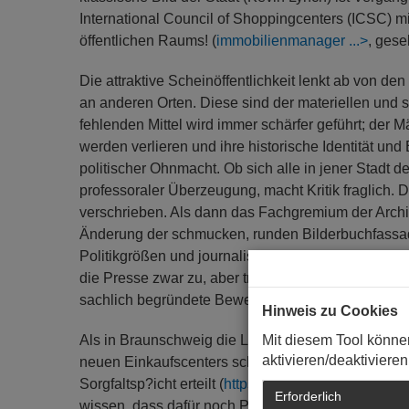
International Council of Shoppingcenters (ICSC) m
öffentlichen Raums! (
immobilienmanager
, ges
Die attraktive Scheinöffentlichkeit lenkt ab von 
an anderen Orten. Diese sind der materiellen und s
fehlenden Mittel wird immer schärfer geführt; der 
werden verlieren und ihre historische Identität u
politischer Ohnmacht. Ob sich alle in jener Stadt
professoraler Überzeugung, macht Kritik fraglich.
verschrieben. Als dann das Fachgremium der Archit
Änderung der schmucken, runden Bilderbuchfassade
Politikgrößen und journalistischer Meinungsmacher
die Presse zwar zu, aber trotzdem, der Bürger fühle 
sachlich begründete Bewertung der Baufachleute wu
Hinweis zu Cookies
Mit diesem Tool könne
Als in Braunschweig die Lokalzeitung nicht genau
aktivieren/deaktivieren
neuen Einkaufscenters schrieb, wurde ihr 2005 vo
Sorgfaltsp?icht erteilt (
https://de.wikipedia.org/wi
Erforderlich
wissen, dass dafür noch Platz im Öffentlichen Raum