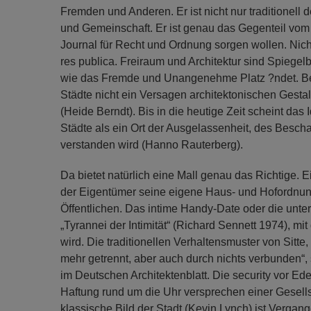
Fremden und Anderen. Er ist nicht nur traditionell 
und Gemeinschaft. Er ist genau das Gegenteil vom
Journal für Recht und Ordnung sorgen wollen. Nicht 
res publica. Freiraum und Architektur sind Spiegel
wie das Fremde und Unangenehme Platz ?ndet. Ber
Städte nicht ein Versagen architektonischen Gesta
(Heide Berndt). Bis in die heutige Zeit scheint das 
Städte als ein Ort der Ausgelassenheit, des Besc
verstanden wird (Hanno Rauterberg).
Da bietet natürlich eine Mall genau das Richtige. E
der Eigentümer seine eigene Haus- und Hofordnung e
Öffentlichen. Das intime Handy-Date oder die unte
„Tyrannei der Intimität“ (Richard Sennett 1974), m
wird. Die traditionellen Verhaltensmuster von Sitte
mehr getrennt, aber auch durch nichts verbunden“,
im Deutschen Architektenblatt. Die security vor E
Haftung rund um die Uhr versprechen einer Gesellsc
klassische Bild der Stadt (Kevin Lynch) ist Verga