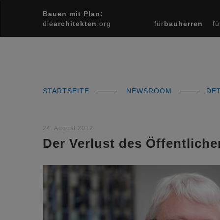
Bauen mit
Plan
:
die
architekten
.org
für
bauherren
fü
STARTSEITE
NEWSROOM
DET
24. August 2012
Der Verlust des Öffentliche