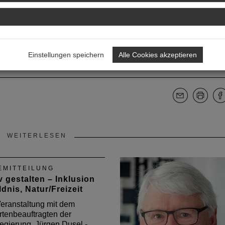
Einstellungen speichern
Alle Cookies akzeptieren
WEITERLESEN
EMITTEILUNG
v gestalten – Inklusion
dnis, Natur/Freizeit
eranstaltung mit dem
tenbeauftragten der
gierung, Jürgen Dusel -