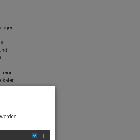
rfungen
t,
 und
t
r eine
okaler
estand
.
 werden,
des
cher
ut zu