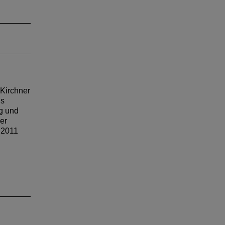
n-
n der
tschen
r
 Kirchner
ls
ng und
er
 2011