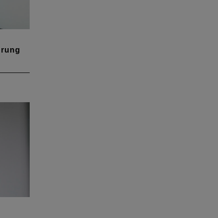
hrung
n der
chen