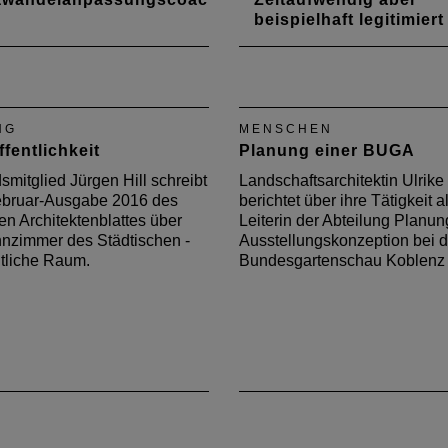
beispielhaft legitimiert
itrag zum Berufsbild der
Vorstandsmitglied Herman
ektenschaft
Josef Ehrenberg berichtet i
Februar-Ausgabe des Deu
Architektenblattes über den
NG
MENSCHEN
Interessensausgleich in de
fentlichkeit
Planung einer BUGA
Vertreterversammlung.
smitglied Jürgen Hill schreibt
Landschaftsarchitektin Ulrike
Februar-Ausgabe 2016 des
berichtet über ihre Tätigkeit a
n Architektenblattes über
Leiterin der Abteilung Planu
nzimmer des Städtischen -
Ausstellungskonzeption bei d
ntliche Raum.
Bundesgartenschau Koblenz