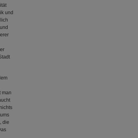
tät
ik und
lich
 und
erer
her
Stadt
 dem
nt man
aucht
nichts
Raums
, die
Das