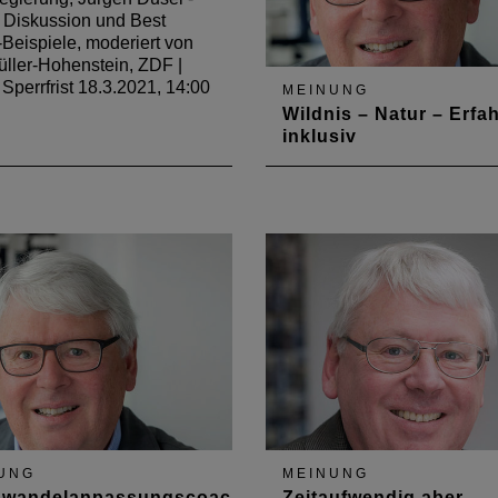
 Diskussion und Best
-Beispiele, moderiert von
üller-Hohenstein, ZDF |
Sperrfrist 18.3.2021, 14:00
MEINUNG
Wildnis – Natur – Erfa
inklusiv
Ästhetische Teilhabe -
barrierefrei: Thema von
Hermann-Josef Ehrenberg i
Januarausgabe des Deuts
Architektenblattes 2021
UNG
MEINUNG
awandelanpassungscoaching
Zeitaufwendig aber