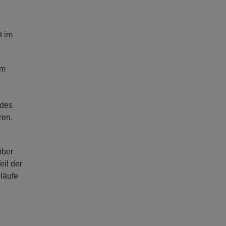
t im
im
 des
ren,
über
eil der
läufe