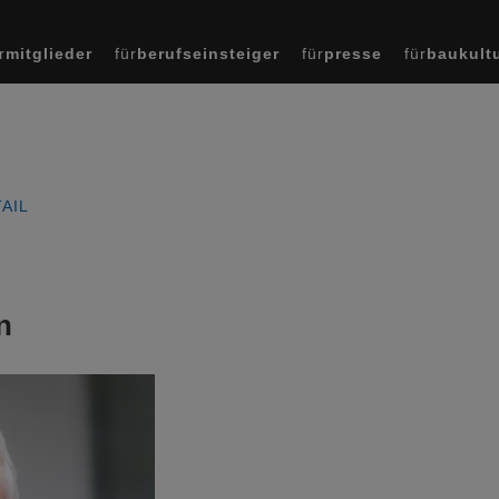
r
mitglieder
für
berufseinsteiger
für
presse
für
baukult
AIL
n