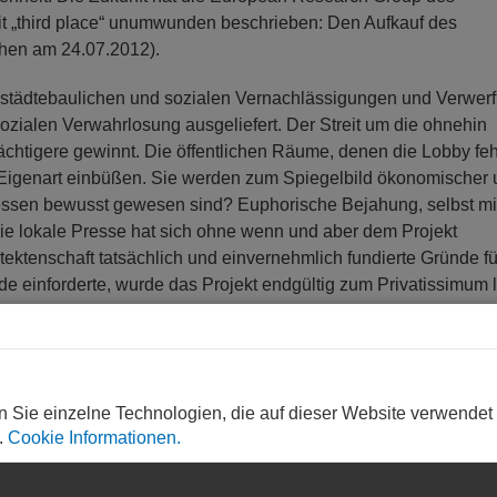
it „third place“ unumwunden beschrieben: Den Aufkauf des
ehen am 24.07.2012).
den städtebaulichen und sozialen Vernachlässigungen und Verwe
ozialen Verwahrlosung ausgeliefert. Der Streit um die ohnehin
Mächtigere gewinnt. Die öffentlichen Räume, denen die Lobby fehl
nd Eigenart einbüßen. Sie werden zum Spiegelbild ökonomischer
 dessen bewusst gewesen sind? Euphorische Bejahung, selbst mi
 Die lokale Presse hat sich ohne wenn und aber dem Projekt
ektenschaft tatsächlich und einvernehmlich fundierte Gründe fü
 einforderte, wurde das Projekt endgültig zum Privatissimum l
. „Das (…) Konzept mag aus fachlicher Sicht schlüssig sein“, g
sich „verhohnepiepelt“. Die öffentlich bestellte, einhellige und
rde von der vierten Gewalt ignoriert. Das ist Machtmissbrauch
n Sie einzelne Technologien, die auf dieser Website verwendet
 und umfassend, zu euphemistisch über die dortige Ansiedlung 
.
Cookie Informationen.
m Deutschen Presserat eine Rüge wegen fehlender journalistis
ki/Braunschweiger_Zeitung
, gesehen am 22.07.2012). Es ist g
 ist.