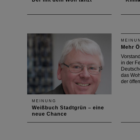
Natur Natur sein lassen
Ein Be
Archit
MEINU
Mehr Öf
Vorstand
in der 
Deutsche
das Woh
der öffe
MEINUNG
Weißbuch Stadtgrün – eine
neue Chance
Vorstandsmitglied Hermann-
Josef Ehrenberg spricht in der
Oktoberausgabe 2017 des