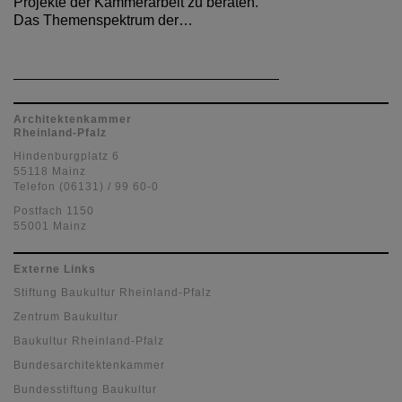
Projekte der Kammerarbeit zu beraten.
Das Themenspektrum der…
Architektenkammer
Rheinland-Pfalz
Hindenburgplatz 6
55118 Mainz
Telefon (06131) / 99 60-0
Postfach 1150
55001 Mainz
Externe Links
Stiftung Baukultur Rheinland-Pfalz
Zentrum Baukultur
Baukultur Rheinland-Pfalz
Bundesarchitektenkammer
Bundesstiftung Baukultur