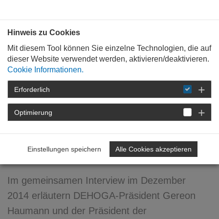
Bauen mit
Plan
:
die
architekten
.org
Hinweis zu Cookies
Mit diesem Tool können Sie einzelne Technologien, die auf
dieser Website verwendet werden, aktivieren/deaktivieren.
Cookie Informationen.
Erforderlich
STARTSEITE
NEWSROOM
DETAIL
Optimierung
15. Dezember 2014
Tourismus + Architektur - Ein
Einstellungen speichern
Alle Cookies akzeptieren
neues Erfolgspaar
Im gemeinsamen Interview im Dezember
2014 erläutern DEHOGA-Präsident Gereon
Haumann und der Präsident der