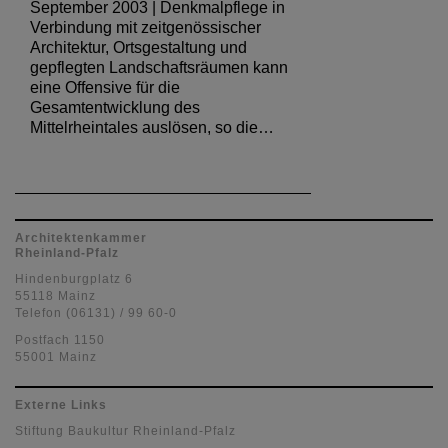
September 2003 | Denkmalpflege in
Verbindung mit zeitgenössischer
Architektur, Ortsgestaltung und
gepflegten Landschaftsräumen kann
eine Offensive für die
Gesamtentwicklung des
Mittelrheintales auslösen, so die…
Architektenkammer
Rheinland-Pfalz
Hindenburgplatz 6
55118 Mainz
Telefon (06131) / 99 60-0
Postfach 1150
55001 Mainz
Externe Links
Stiftung Baukultur Rheinland-Pfalz