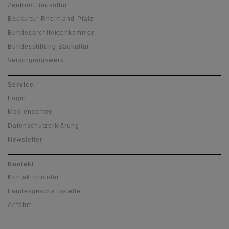
Zentrum Baukultur
Baukultur Rheinland-Pfalz
Bundesarchitektenkammer
Bundesstiftung Baukultur
Versorgungswerk
Service
Login
Mediencenter
Datenschutzerklärung
Newsletter
Kontakt
Kontaktformular
Landesgeschäftsstelle
Anfahrt