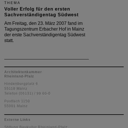
THEMA
Voller Erfolg für den ersten
Sachverständigentag Südwest
Am Freitag, den 23. März 2007 fand im
Tagungszentrum Erbacher Hof in Mainz
der erste Sachverständigentag Südwest
statt.
Architektenkammer
Rheinland-Pfalz
Hindenburgplatz 6
55118 Mainz
Telefon (06131) / 99 60-0
Postfach 1150
55001 Mainz
Externe Links
Stiftung Baukultur Rheinland-Pfalz