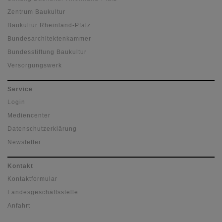
Zentrum Baukultur
Baukultur Rheinland-Pfalz
Bundesarchitektenkammer
Bundesstiftung Baukultur
Versorgungswerk
Service
Login
Mediencenter
Datenschutzerklärung
Newsletter
Kontakt
Kontaktformular
Landesgeschäftsstelle
Anfahrt