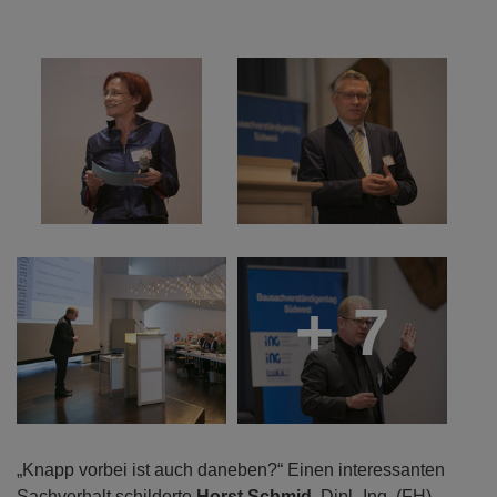
+ 7
„Knapp vorbei ist auch daneben?“ Einen interessanten
Sachverhalt schilderte
Horst Schmid
, Dipl.-Ing. (FH),