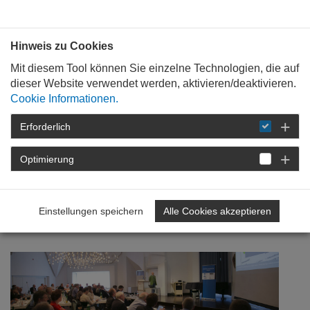
Bauen mit
Plan
:
die
architekten
.org
Hinweis zu Cookies
Mit diesem Tool können Sie einzelne Technologien, die auf
dieser Website verwendet werden, aktivieren/deaktivieren.
Cookie Informationen.
Erforderlich
STARTSEITE
NEWSROOM
DETAIL
Optimierung
13. Juni 2018
Im Südwesten: 11.
Einstellungen speichern
Alle Cookies akzeptieren
Bausachverständigentag