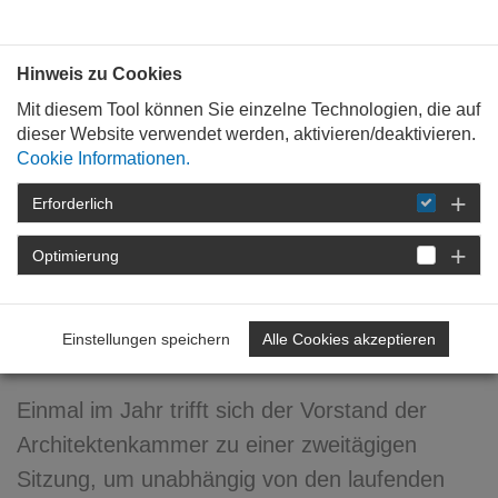
Bauen mit
Plan
:
die
architekten
.org
Hinweis zu Cookies
Mit diesem Tool können Sie einzelne Technologien, die auf
dieser Website verwendet werden, aktivieren/deaktivieren.
Cookie Informationen.
Erforderlich
STARTSEITE
NEWSROOM
DETAIL
Optimierung
22. August 2008
Weichen für die Zukunft
Einstellungen speichern
Alle Cookies akzeptieren
stellen
Einmal im Jahr trifft sich der Vorstand der
Architektenkammer zu einer zweitägigen
Sitzung, um unabhängig von den laufenden