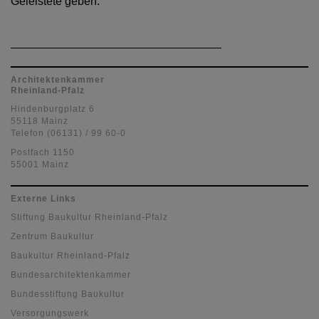
Geleistete geben.
Architektenkammer
Rheinland-Pfalz
Hindenburgplatz 6
55118 Mainz
Telefon (06131) / 99 60-0
Postfach 1150
55001 Mainz
Externe Links
Stiftung Baukultur Rheinland-Pfalz
Zentrum Baukultur
Baukultur Rheinland-Pfalz
Bundesarchitektenkammer
Bundesstiftung Baukultur
Versorgungswerk