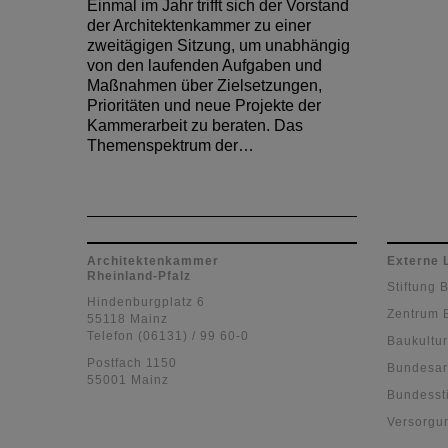
Einmal im Jahr trifft sich der Vorstand
der Architektenkammer zu einer
zweitägigen Sitzung, um unabhängig
von den laufenden Aufgaben und
Maßnahmen über Zielsetzungen,
Prioritäten und neue Projekte der
Kammerarbeit zu beraten. Das
Themenspektrum der…
Architektenkammer
Externe 
Rheinland-Pfalz
Stiftung 
Hindenburgplatz 6
Zentrum 
55118 Mainz
Telefon (06131) / 99 60-0
Baukultur
Postfach 1150
Bundesar
55001 Mainz
Bundessti
Versorgu