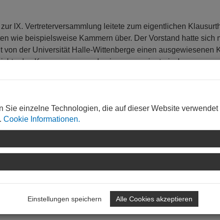
zur IX. Vertreterversammlung leitete zum eigentlichen Klausur
ten wie beispielsweise Kammern über. Der Vorstand hatte sich 
echt von der Universität Halle-Wittenberge einen ausgewiesenen
chichte des Kammerwesens als einer emanzipatorischen
ters im 19. Jahrhundert machte zugleich den Kern der
h: Die subsidiäre, demokratische Verfasstheit dieser
erufsangehörigen umfassenden Selbstverwaltungsgemeinschaft 
n Sie einzelne Technologien, die auf dieser Website verwendet
gabenwahrnehmung weit überlegen und auch im „4.0“-Zeitalter ni
.
Cookie Informationen.
 immer wieder ein zukunftsfähiges Profil zu entwickeln, sei
Einstellungen speichern
Alle Cookies akzeptieren