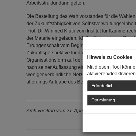
Arbeitsstruktur dann gelten.
Die Bestellung des Wahlvorstandes für die Wahlen 
der Zukunftsfähigkeit von Selbstverwaltungseinhei
Prof. Dr. Winfried Kluth vom Institut für Kammerr
der Materie eingeladen. Kluths Exkurs in die Ges
Errungenschaft vom Beginn des bürgerlichen Zeital
Zukunftsperspektive für das 21. Jahrhundert deutlic
Hinweis zu Cookies
Organisationsform auf der Grundlage einer alle B
Mit diesem Tool könne
nach seiner Auffassung einer rein staatlichen Auf
aktivieren/deaktivieren
weniger verbindliche Netzwerke delegierbar. Daraus
allerdings Aufgabe des Berufsstandes selbst.
Erforderlich
Optimierung
Archivbeitrag vom 21. April 2016