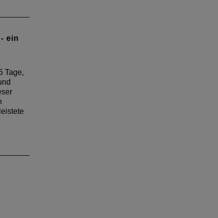
8 in
 für
 Die
in
- ein
ndes
5 Tage,
und
eser
n
eistete