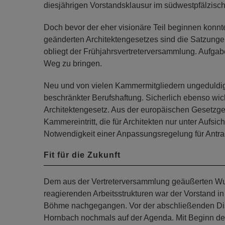
diesjährigen Vorstandsklausur im südwestpfälzisc
Doch bevor der eher visionäre Teil beginnen kon
geänderten Architektengesetzes sind die Satzung
obliegt der Frühjahrsvertreterversammlung. Aufga
Weg zu bringen.
Neu und von vielen Kammermitgliedern ungeduldig er
beschränkter Berufshaftung. Sicherlich ebenso wich
Architektengesetz. Aus der europäischen Gesetzgeb
Kammereintritt, die für Architekten nur unter Aufsi
Notwendigkeit einer Anpassungsregelung für Antrag
Fit für die Zukunft
Dem aus der Vertreterversammlung geäußerten Wuns
reagierenden Arbeitsstrukturen war der Vorstand i
Böhme nachgegangen. Vor der abschließenden Dis
Hornbach nochmals auf der Agenda. Mit Beginn der