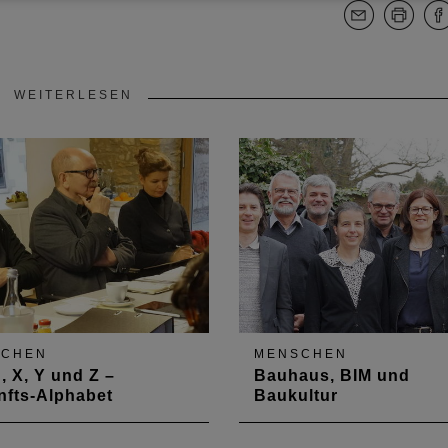
WEITERLESEN
SCHEN
MENSCHEN
, X, Y und Z –
Bauhaus, BIM und
nfts-Alphabet
Baukultur
rvorstand nimmt die
Der Vorstand legte bei sein