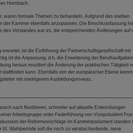
hen Hornbach.
nte, waren formale Themen zu behandeln. Aufgrund des soeben
en der Kammer ebenfalls anzupassen. Die Beschlussfassung hi
be des Vorstandes war es, die entsprechenden Änderungen auf 
wartet, ist die Einführung der Partnerschaftsgesellschaft mit
tig ist die Anpassung, d.h. die Erweiterung der Berufsaufgaben
ung heraus resultiert die Änderung der praktischen Tätigkeit v
cht stattfinden kann. Ebenfalls von der europäischer Ebene komm
steller mit niedrigerem Ausbildungsniveau.
ch nach flexibleren, schneller auf aktuelle Entwicklungen
n einer Arbeitsgruppe unter Federführung von Vizepräsident Fra
kussion der Reformvorschläge im Kammerparlament standen s
 IX. Wahlperiode soll die noch zu verabschiedende, neue