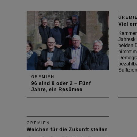
klopfte der Vorstand Themen und
Zukunf
Ziele für die kommenden fünf
ehren
Jahre fest
Gegen
GREMI
den Fa
Viel er
Kammervo
Jahreskl
beiden D
nimmt m
Demogra
bezahlb
Suffizien
GREMIEN
96 sind 8 oder 2 – Fünf
Jahre, ein Resümee
Der Vorstand der
Architektenkammer zieht ein
Resümee seiner fünfjährigen
Arbeit: Was waren die Ziele? Was
GREMIEN
wurde erreicht?
Weichen für die Zukunft stellen