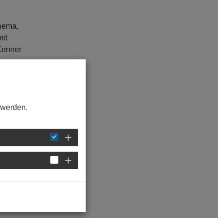
thema,
mit
 Kenner
sei
 werden,
cht an