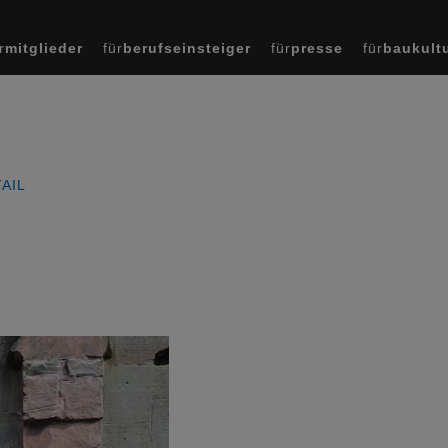
r
mitglieder
für
berufseinsteiger
für
presse
für
baukult
AIL