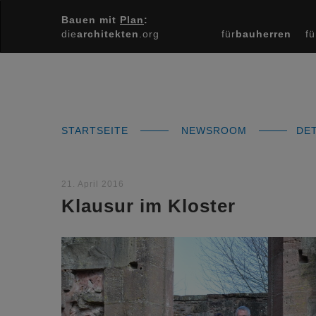
Bauen mit
Plan
:
die
architekten
.org
für
bauherren
fü
STARTSEITE
NEWSROOM
DET
21. April 2016
Klausur im Kloster