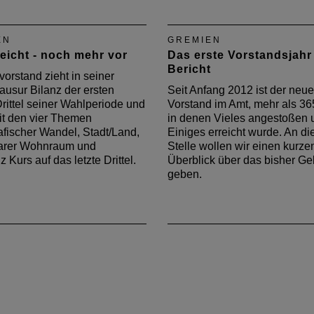
t des Berufsbildes, des
Klausurtagung im März 201
amtlichen Engagement, die
Edesheim einen Arbeitsplan
wart der Ausbildung und
die kommenden Jahre fest.
EN
GREMIEN
chkräftbedarf in den Blick.
Einzelthemen waren zuvor 
reicht - noch mehr vor
Das erste Vorstandsjahr 
Arbeitsgruppen des Vorsta
Bericht
ausgearbeitet worden.
rstand zieht in seiner
ausur Bilanz der ersten
Seit Anfang 2012 ist der neue
rittel seiner Wahlperiode und
Vorstand im Amt, mehr als 36
it den vier Themen
in denen Vieles angestoßen 
fischer Wandel, Stadt/Land,
Einiges erreicht wurde. An di
arer Wohnraum und
Stelle wollen wir einen kurze
z Kurs auf das letzte Drittel.
Überblick über das bisher Gel
geben.