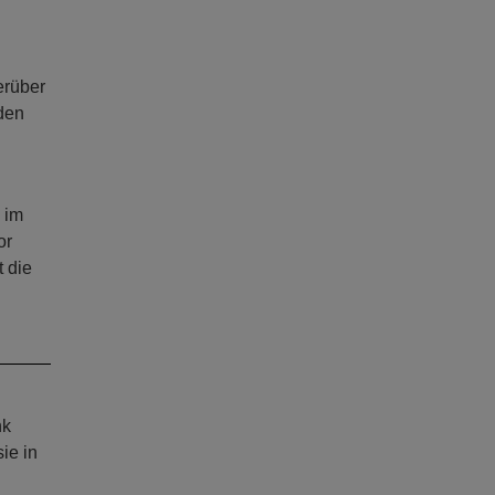
erüber
den
 im
or
t die
nk
ie in