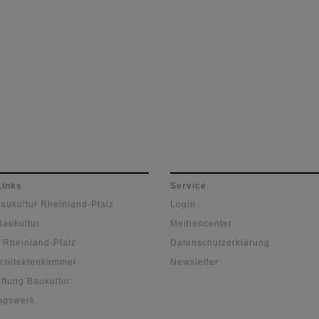
Links
Service
Baukultur Rheinland-Pfalz
Login
Baukultur
Mediencenter
 Rheinland-Pfalz
Datenschutzerklärung
chitektenkammer
Newsletter
ftung Baukultur
ngswerk