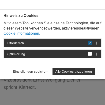
Bauen mit
Plan
:
die
architekten
.org
Hinweis zu Cookies
Mit diesem Tool können Sie einzelne Technologien, die auf
dieser Website verwendet werden, aktivieren/deaktivieren.
Cookie Informationen.
Erforderlich
STARTSEITE
NEWSROOM
DETAIL
Optimierung
18. April 2011
Referenz? ... erwiesen!
Einstellungen speichern
Alle Cookies akzeptieren
Vizepräsident Ernst Wolfgang Eichler
spricht Klartext.