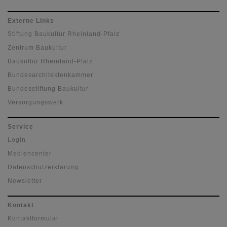
Externe Links
Stiftung Baukultur Rheinland-Pfalz
Zentrum Baukultur
Baukultur Rheinland-Pfalz
Bundesarchitektenkammer
Bundesstiftung Baukultur
Versorgungswerk
Service
Login
Mediencenter
Datenschutzerklärung
Newsletter
Kontakt
Kontaktformular