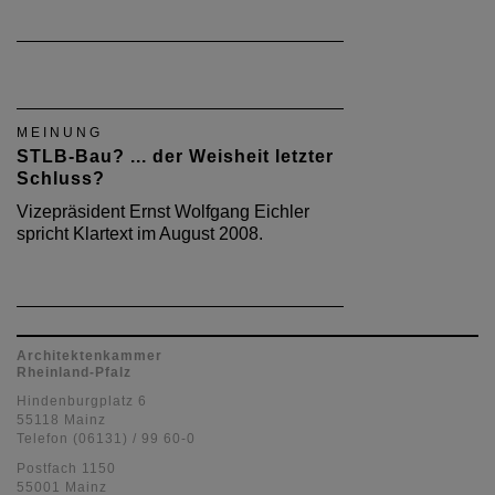
MEINUNG
STLB-Bau? ... der Weisheit letzter
Schluss?
Vizepräsident Ernst Wolfgang Eichler
spricht Klartext im August 2008.
Architektenkammer
Rheinland-Pfalz
Hindenburgplatz 6
55118 Mainz
Telefon (06131) / 99 60-0
Postfach 1150
55001 Mainz