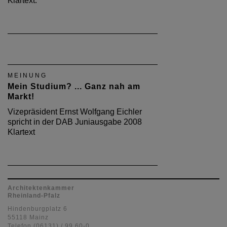
Klartext.
MEINUNG
Mein Studium? ... Ganz nah am
Markt!
Vizepräsident Ernst Wolfgang Eichler
spricht in der DAB Juniausgabe 2008
Klartext
Architektenkammer
Rheinland-Pfalz
Hindenburgplatz 6
55118 Mainz
Telefon (06131) / 99 60-0