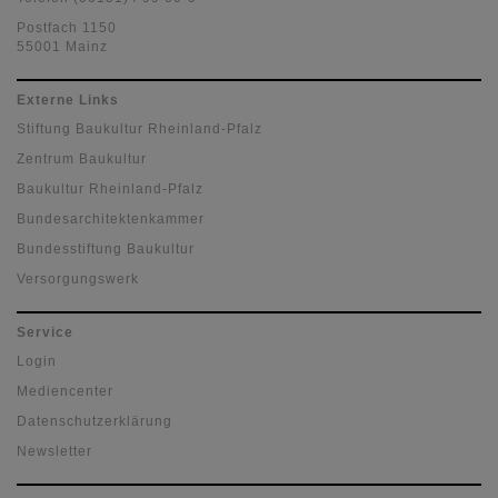
Postfach 1150
55001 Mainz
Externe Links
Stiftung Baukultur Rheinland-Pfalz
Zentrum Baukultur
Baukultur Rheinland-Pfalz
Bundesarchitektenkammer
Bundesstiftung Baukultur
Versorgungswerk
Service
Login
Mediencenter
Datenschutzerklärung
Newsletter