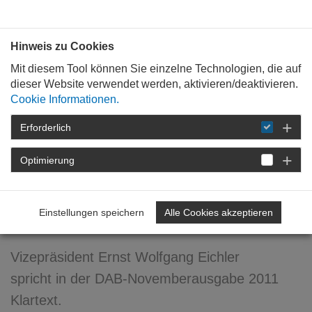
Bauen mit
Plan
:
die
architekten
.org
Hinweis zu Cookies
Mit diesem Tool können Sie einzelne Technologien, die auf
dieser Website verwendet werden, aktivieren/deaktivieren.
Cookie Informationen.
Erforderlich
STARTSEITE
NEWSROOM
DETAIL
Optimierung
21. November 2011
Mitbewerber? ...
Einstellungen speichern
Alle Cookies akzeptieren
ausgebremst!
Vizepräsident Ernst Wolfgang Eichler
spricht in der DAB-Novemberausgabe 2011
Klartext.