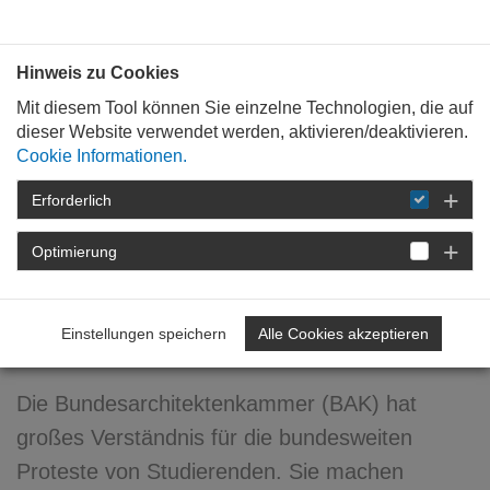
Bauen mit
Plan
:
die
architekten
.org
Hinweis zu Cookies
Mit diesem Tool können Sie einzelne Technologien, die auf
dieser Website verwendet werden, aktivieren/deaktivieren.
Cookie Informationen.
Erforderlich
STARTSEITE
NEWSROOM
DETAIL
Optimierung
30. November 2009
Mindestausbildungszeit: 10
Einstellungen speichern
Alle Cookies akzeptieren
Semester gefordert
Die Bundesarchitektenkammer (BAK) hat
großes Verständnis für die bundesweiten
Proteste von Studierenden. Sie machen