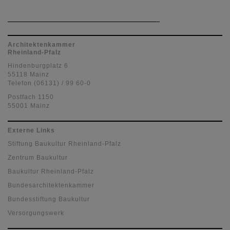
Architektenkammer
Rheinland-Pfalz
Hindenburgplatz 6
55118 Mainz
Telefon (06131) / 99 60-0
Postfach 1150
55001 Mainz
Externe Links
Stiftung Baukultur Rheinland-Pfalz
Zentrum Baukultur
Baukultur Rheinland-Pfalz
Bundesarchitektenkammer
Bundesstiftung Baukultur
Versorgungswerk