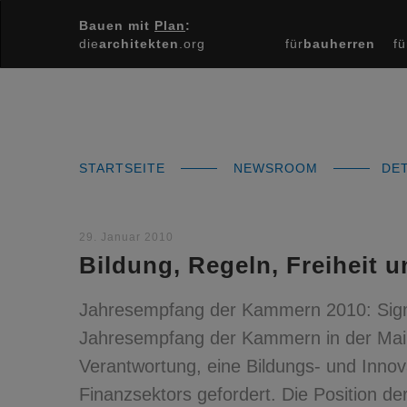
Bauen mit
Plan
:
die
architekten
.org
für
bauherren
fü
STARTSEITE
NEWSROOM
DET
29. Januar 2010
Bildung, Regeln, Freiheit 
Jahresempfang der Kammern 2010: Sigma
Jahresempfang der Kammern in der Mainz
Verantwortung, eine Bildungs- und Innov
Finanzsektors gefordert. Die Position d