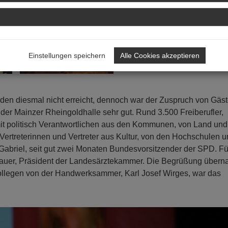
Einstellungen speichern
Alle Cookies akzeptieren
en diesmal nicht erreicht, dennoch war der Zuspruch von Gäs
er Mainzer Rheingoldhalle sehr gut. Rund 3.500 Freiberufler,
 politisch Verantwortlichen aus den Kommunen, von Land un
rtreterinnen und Vertreter aus Kultur, von den Hochschulen 
briel, seit gut zwei Monaten Bundesvorsitzender der SPD. Fü
enauer, Präsident der Landesärztekammer. Die Begrüßung über
ollegen von der Handwerksammer, Karl Josef Wirges, war das
N