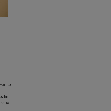
warnte
e. Im
d eine