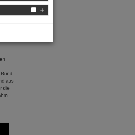
ten
d Bund
und aus
r die
nahm
ext