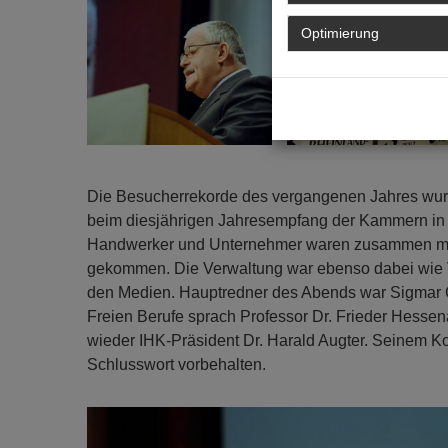
Optimierung
Die Besucherrekorde des vergangenen Jahres wurd
beim diesjährigen Jahresempfang der Kammern in d
Handwerker und Unternehmer waren zusammen mit
gekommen. Die Verwaltung war ebenso dabei wie Ve
den Medien. Hauptredner des Abends war Sigmar Ga
Freien Berufe sprach Professor Dr. Frieder Hess
wieder IHK-Präsident Dr. Harald Augter. Seinem K
Schlusswort vorbehalten.
Previous