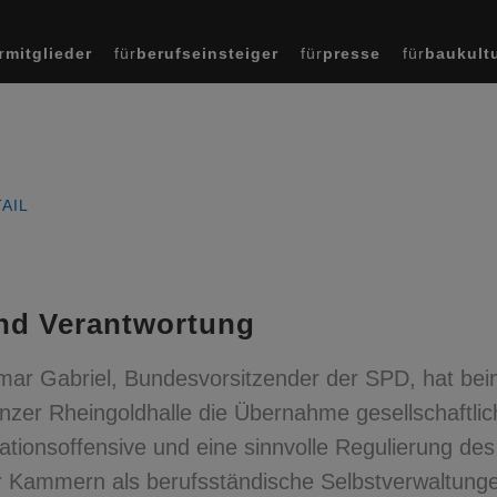
r
mitglieder
für
berufseinsteiger
für
presse
für
baukult
AIL
und Verantwortung
r Gabriel, Bundesvorsitzender der SPD, hat be
er Rheingoldhalle die Übernahme gesellschaftlic
ationsoffensive und eine sinnvolle Regulierung des
er Kammern als berufsständische Selbstverwaltung