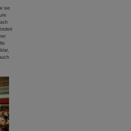
e sie
ure
nach
ordert
ner
lle
klar,
 auch
ext