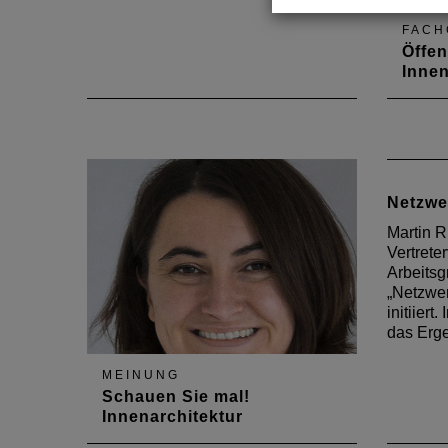
FACH
Öffen
Innen
Inform
Erfahr
Mittel
Erfah
Innena
Netzwe
in der
Thema 
Martin R
spezie
Vertret
Intern
Arbeits
„Netzwe
initiiert
das Erge
MEINUNG
Schauen Sie mal!
Innenarchitektur