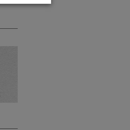
enturm
 in