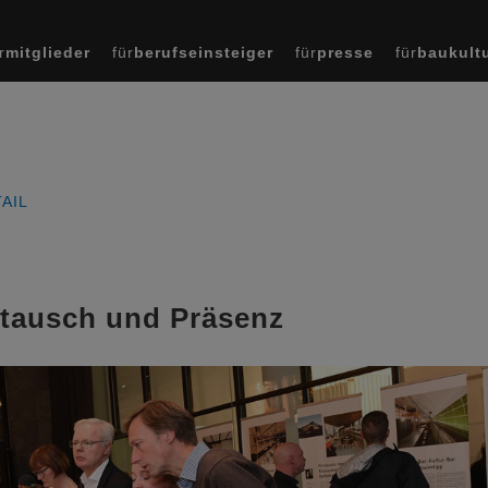
r
mitglieder
für
berufseinsteiger
für
presse
für
baukult
AIL
tausch und Präsenz