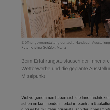
Eröffnungsveranstaltung der „bdia Handbuch Ausstellung
Foto: Kristina Schäfer, Mainz
Beim Erfahrungsaustausch der Innenarc
Wettbewerbe und die geplante Ausstellun
Mittelpunkt
Viel vorgenommen haben sich die Innenarchitekten:
schon im kommenden Herbst im Zentrum Baukultur 
ging es beim Erfahrungsaustausch der Innenarchi