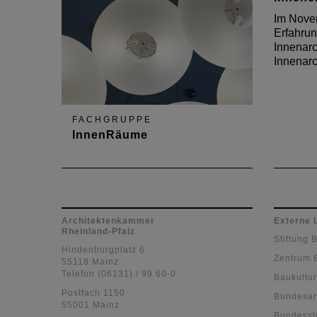
Im Novem
Erfahru
Innenarc
Innenarc
FACHGRUPPE
InnenRäume
Ein neuer Flyer stellt die
Berufsaufgaben speziell der
Innenarchitektinnen und
Innenarchitekten und damit ein
Architektenkammer
Externe 
Rheinland-Pfalz
faszinierend breites
Stiftung 
Berufsspektrum vor
Hindenburgplatz 6
Zentrum 
55118 Mainz
Telefon (06131) / 99 60-0
Baukultur
Postfach 1150
Bundesar
55001 Mainz
Bundessti