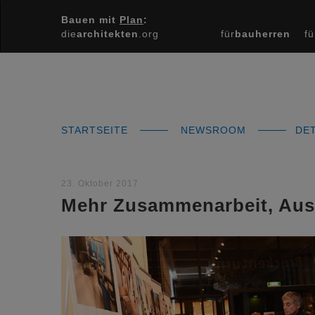
Bauen mit
Plan
:
die
architekten
.org
für
bauherren
fü
STARTSEITE
NEWSROOM
DET
23. Oktober 2017
Mehr Zusammenarbeit, Aus