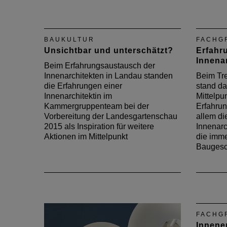
Die erste Ausstellung über
rheinland-pfälzische
Innenarchitektur wird derzeit
erstellt. In der Augustausgabe
BAUKULTUR
FACHG
des DAB zeigt sich
Unsichtbar und unterschätzt?
Erfahr
Vorstandsmitglied Eva
Innena
Holdenried begeistert von der
Beim Erfahrungsaustausch der
Vielfalt und Qualität der Projekte
Innenarchitekten in Landau standen
Beim Tre
und dankt den Kolleginnen und…
die Erfahrungen einer
stand d
Innenarchitektin im
Mittelpun
Kammergruppenteam bei der
Erfahru
Vorbereitung der Landesgartenschau
allem di
2015 als Inspiration für weitere
Innenarc
Aktionen im Mittelpunkt
die imme
Baugesc
FACHG
Innene