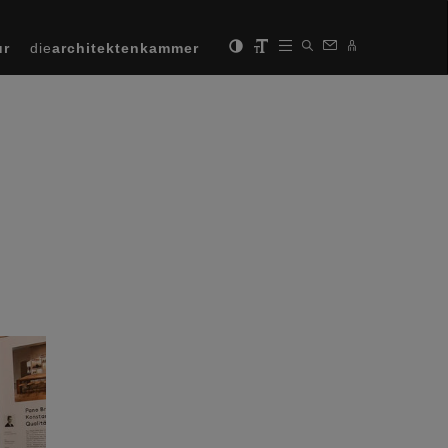
ur
die
architektenkammer