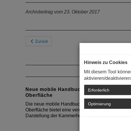
Archivbeitrag vom 23. Oktober 2017
Zurück
Hinweis zu Cookies
Mit diesem Tool könne
aktivieren/deaktivieren
Neue mobile Handbuch
Erforderlich
Oberfläche
Optimierung
Die neue mobile Handbuch
Oberfläche bietet eine vereinfachte
Darstellung der Kammerhomepage.