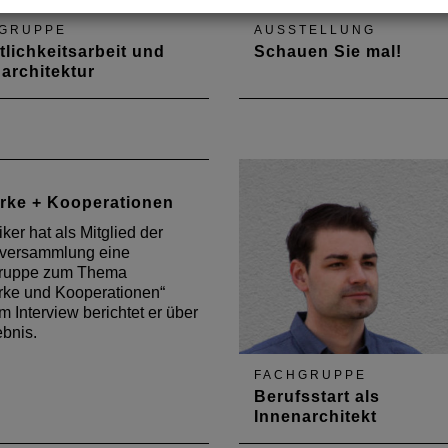
GRUPPE
AUSSTELLUNG
tlichkeitsarbeit und
Schauen Sie mal!
architektur
ations- und
Eine Ausstellung im Brück
ungsaustausch | Im
zeigt Innenarchitektur made
punkt des diesjährigen
Rheinland-Pfalz.
rungsaustausches der
rchitekten am 3. April 2019
rke + Kooperationen
 Hochschule Trier stand das
Öffentlichkeitsarbeit,
iker hat als Mitglied der
ll im Hinblick auf den
erversammlung eine
etauftritt der…
gruppe zum Thema
rke und Kooperationen“
. Im Interview berichtet er über
bnis.
FACHGRUPPE
Berufsstart als
Innenarchitekt