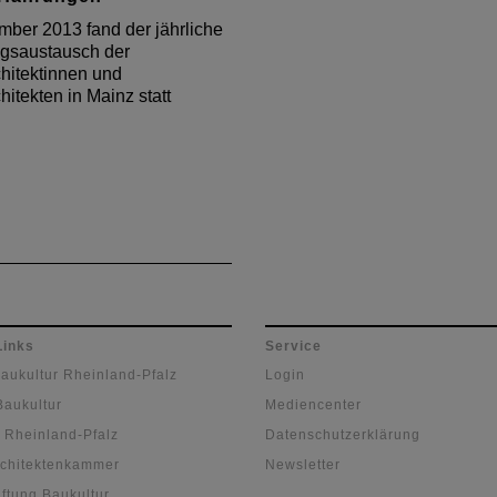
ber 2013 fand der jährliche
ngsaustausch der
hitektinnen und
hitekten in Mainz statt
Links
Service
Baukultur Rheinland-Pfalz
Login
Baukultur
Mediencenter
 Rheinland-Pfalz
Datenschutzerklärung
chitektenkammer
Newsletter
ftung Baukultur