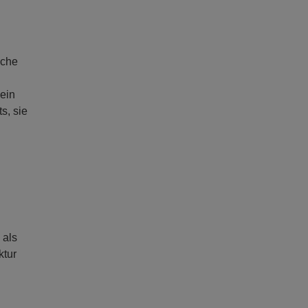
sche
ein
s, sie
 als
ktur