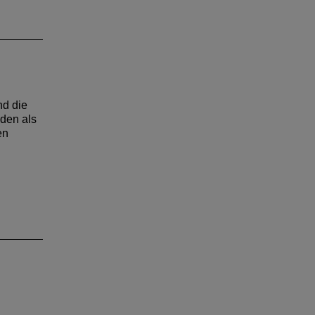
in
t dem
n. Im
seinen
nd die
den als
en