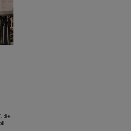
,
, die
ll,