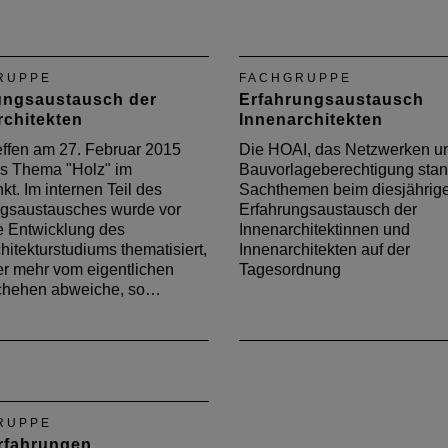
Valtin Jacobus hat 2015 se
Innenarchitekturstudium mi
Master of Art abgeschlosse
Interview berichtet er über 
RUPPE
FACHGRUPPE
Berufseinstieg.
ungsaustausch der
Erfahrungsaustausch
rchitekten
Innenarchitekten
ffen am 27. Februar 2015
Die HOAI, das Netzwerken u
as Thema "Holz" im
Bauvorlageberechtigung stan
kt. Im internen Teil des
Sachthemen beim diesjährig
ngsaustausches wurde vor
Erfahrungsaustausch der
e Entwicklung des
Innenarchitektinnen und
hitekturstudiums thematisiert,
Innenarchitekten auf der
r mehr vom eigentlichen
Tagesordnung
hehen abweiche, so…
RUPPE
rfahrungen