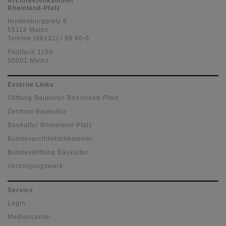
Architektenkammer
Rheinland-Pfalz
Hindenburgplatz 6
55118 Mainz
Telefon (06131) / 99 60-0
Postfach 1150
55001 Mainz
Externe Links
Stiftung Baukultur Rheinland-Pfalz
Zentrum Baukultur
Baukultur Rheinland-Pfalz
Bundesarchitektenkammer
Bundesstiftung Baukultur
Versorgungswerk
Service
Login
Mediencenter