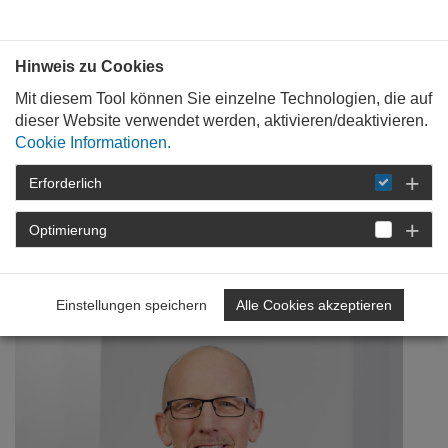
Bauen mit
Plan
:
die
architekten
.org
Hinweis zu Cookies
Mit diesem Tool können Sie einzelne Technologien, die auf
dieser Website verwendet werden, aktivieren/deaktivieren.
Cookie Informationen.
Erforderlich
STARTSEITE
NEWSROOM
DETAIL
Optimierung
17. April 2023
Mehr nachhaltig planen
Einstellungen speichern
Alle Cookies akzeptieren