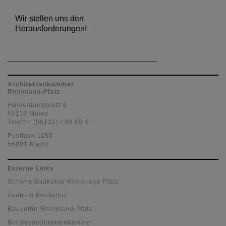
Wir stellen uns den
Herausforderungen!
Architektenkammer
Rheinland-Pfalz
Hindenburgplatz 6
55118 Mainz
Telefon (06131) / 99 60-0
Postfach 1150
55001 Mainz
Externe Links
Stiftung Baukultur Rheinland-Pfalz
Zentrum Baukultur
Baukultur Rheinland-Pfalz
Bundesarchitektenkammer