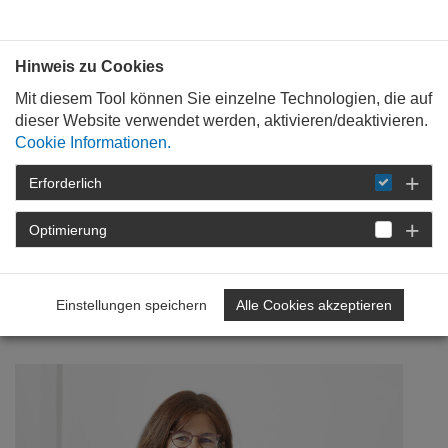
Bauen mit
Plan
:
die
architekten
.org
Hinweis zu Cookies
Mit diesem Tool können Sie einzelne Technologien, die auf
dieser Website verwendet werden, aktivieren/deaktivieren.
Cookie Informationen.
Erforderlich
STARTSEITE
NEWSROOM
DETAIL
Optimierung
18. Juli 2023
Denkmalschutz im
Einstellungen speichern
Alle Cookies akzeptieren
Klimawandel