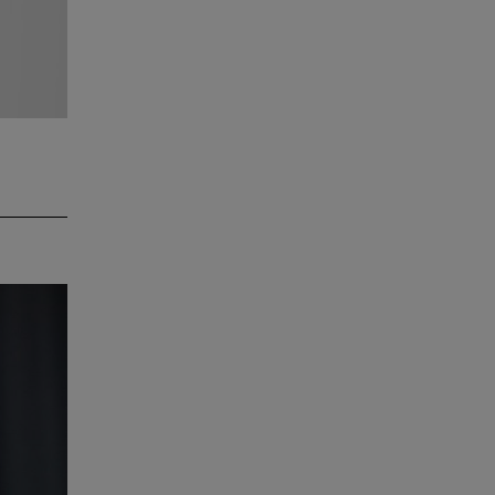
Dienst,
für
hre
nt