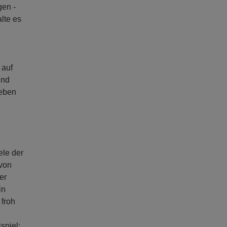
gen -
lte es
 auf
Und
 eben
ele der
 von
er
in
 froh
spiel: