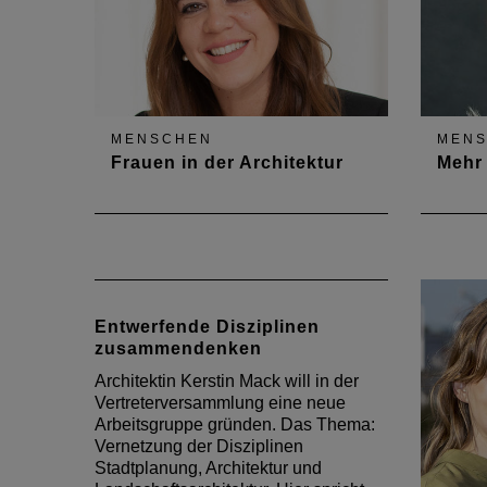
MENSCHEN
MEN
Frauen in der Architektur
Mehr 
Architektin Daniela Schäfer-Anell
Archit
hat gemeinsam mit ihrer Kollegin
Buschl
Kathrin Knieps-Vogelgesang die
Vertr
Arbeitsgruppe "Sichtbarkeit von
Thema 
Architektinnen" angeregt. Im
in den
Entwerfende Disziplinen
DAB-Gespräch wirbt sie für mehr
sie ei
zusammendenken
Selbstbewusstsein, Mut und
Im DAB
Miteinander.
sowie
Architektin Kerstin Mack will in der
Vertreterversammlung eine neue
Arbeitsgruppe gründen. Das Thema:
Vernetzung der Disziplinen
Stadtplanung, Architektur und