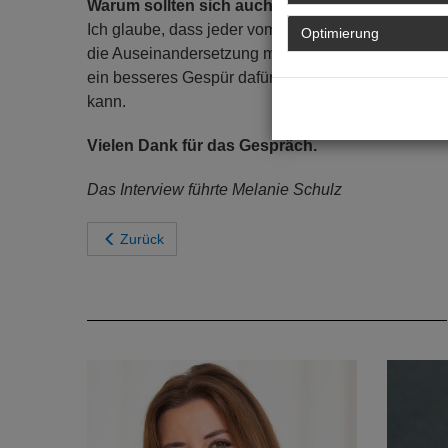
Warum sollten sich auch ihre Kolleginnen und 
Ich glaube, dass jeder vom Dialog mit den Kollegin
Optimierung
die Auseinandersetzung mit bestimmten Themen un
ein besseres Gespür dafür, wie man beruflich selb
kann.
Vielen Dank für das Gespräch.
Das Interview führte Melanie Schulz
Zurück