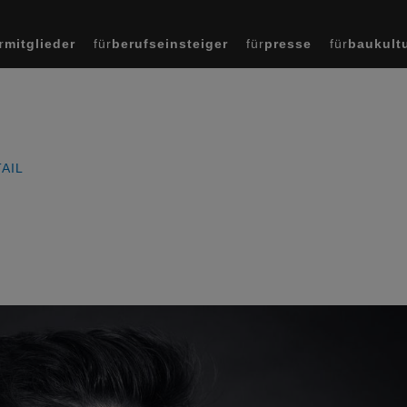
r
mitglieder
für
berufseinsteiger
für
presse
für
baukult
AIL