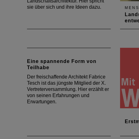
Landschaftsarchitektur. Hier spricht
sie über sich und ihre Ideen dazu.
MEN
Lands
entw
Birgit 
angest
Landsc
Passio
Spielr
Eine spannende Form von
DAB-G
Teilhabe
Vertre
ökono
Der freischaffende Architekt Fabrice
Nachha
Tesch ist das jüngste Mitglied der X.
Vertreterversammlung. Hier erzählt er
von seinen Erfahrungen und
Erwartungen.
Erstm