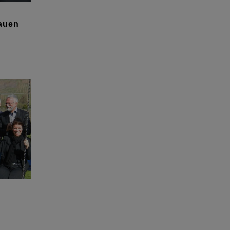
auen
ber
nd