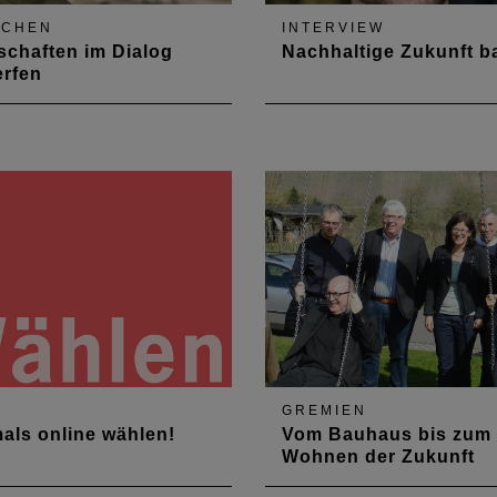
SCHEN
INTERVIEW
chaften im Dialog
Nachhaltige Zukunft b
erfen
Ehrhardt arbeitet als
Architekt Jakob Grün, 32, ü
ellte
sein Selbstverständnis als
haftsarchitektin. Ihre
Architekt, Teamwork,
n: die Entwicklung von
Digitalisierungsprozesse u
äumen für alt und jung. Im
Ressourcenschonung
espräch wirbt die neue
terin für mehr ökologische,
mische und soziale!
ltigkeit.
GREMIEN
als online wählen!
Vom Bauhaus bis zum
Wohnen der Zukunft