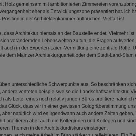
it Holz gemeinsam mit ambitionierten Zimmereien voranzubrin
 Vergangenheit eher als Entwicklungszone präsentiert hat. Ich ha
Position in der Architektenkammer auftauchen. Vielfalt ist
, dass Architektur niemals an der Baustelle endet. Vielmehr ist
t sich verändernden Lebenswelten zu tun, die Fragen aufwerfen,
t auch in der Experten-Laien-Vermittlung eine zentrale Rolle. 
wie dem Mainzer Architekturquartett oder dem Stadt-Land-Slam
üben unterschiedliche Schwerpunkte aus. So beschränken sich
ndere vertreten beispielsweise die Landschaftsarchitektur. Vi
 als Leiter eines noch relativ jungen Büros profitiere natürlich
 das Glück, dass wir in einer gewissen Goldgräberstimmung uns
 aber natürlich wird es irgendwann auch andere Zeiten geben, 
hrt profitieren aber auch die Kolleginnen und Kollegen und sind
deren Themen in den Architekturdiskurs einsteigen.
n, auch meine Arbeit im Büro stärker zu reflektieren. Ein Bei