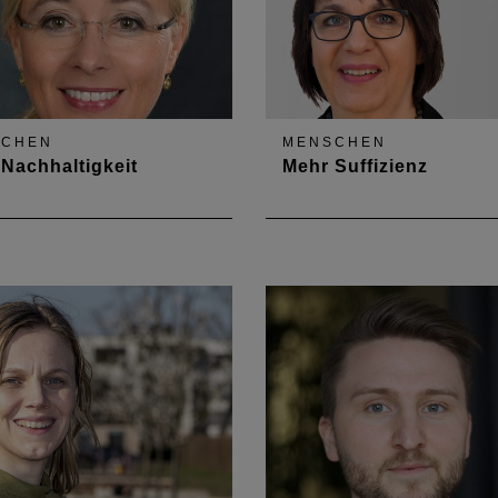
SCHEN
MENSCHEN
Nachhaltigkeit
Mehr Suffizienz
ektin Bernadette Stauder-
Jutta Stammwitz-Becker,
inger will in der
Architektin im öffentlichen 
eterversammlung das
will mit ihrer Arbeitsgruppe 
Kreislaufwirtschaft stärker
das Thema Suffizienz
 Fokus rücken. Hierzu hat
sensibilisieren. Über sich, i
ne Arbeitsgruppe angeregt.
Ziele und den Benefit von
 spricht sie über ihre Ziele
ehrenamtlichem Engageme
 aktuelle Trends beim…
erzählt sie im Gespräch.