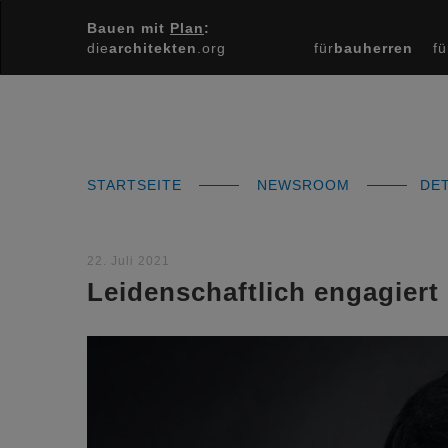
Bauen mit
Plan
:
die
architekten
.org
für
bauherren
fü
STARTSEITE
NEWSROOM
DET
22. Juli 2021
Leidenschaftlich engagiert