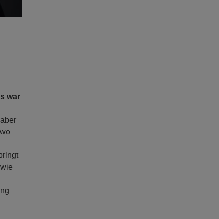
as war
 aber
 wo
bringt
 wie
ung