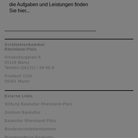
die Aufgaben und Leistungen finden
Sie hier...
Architektenkammer
Rheinland-Pfalz
Hindenburgplatz 6
55118 Mainz
Telefon (06131) / 99 60-0
Postfach 1150
55001 Mainz
Externe Links
Stiftung Baukultur Rheinland-Pfalz
Zentrum Baukultur
Baukultur Rheinland-Pfalz
Bundesarchitektenkammer
Bundesstiftung Baukultur