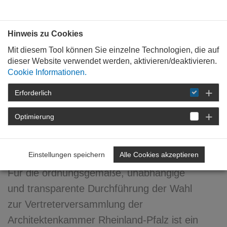
Bauen mit
Plan
:
die
architekten
.org
Hinweis zu Cookies
Mit diesem Tool können Sie einzelne Technologien, die auf
dieser Website verwendet werden, aktivieren/deaktivieren.
Cookie Informationen.
Erforderlich
STARTSEITE
NEWSROOM
DETAIL
Optimierung
01. April 2016
Der Wahlvorstand
Einstellungen speichern
Alle Cookies akzeptieren
Für die ordnungsgemäße, unabhängige
und transparente Durchführung der Wahl
zur Vertreterversammlung der
Architektenkammer Rheinland-Pfalz ist ein