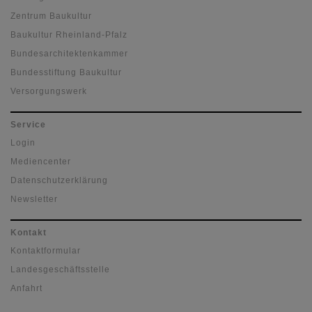
Zentrum Baukultur
Baukultur Rheinland-Pfalz
Bundesarchitektenkammer
Bundesstiftung Baukultur
Versorgungswerk
Service
Login
Mediencenter
Datenschutzerklärung
Newsletter
Kontakt
Kontaktformular
Landesgeschäftsstelle
Anfahrt