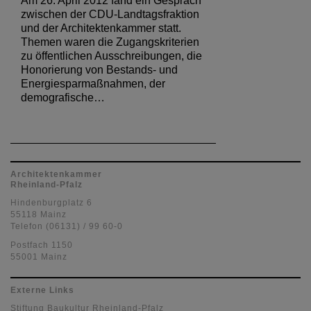
Am 26. April 2012 fand ein Gespräch
zwischen der CDU-Landtagsfraktion
und der Architektenkammer statt.
Themen waren die Zugangskriterien
zu öffentlichen Ausschreibungen, die
Honorierung von Bestands- und
Energiesparmaßnahmen, der
demografische…
Architektenkammer
Rheinland-Pfalz
Hindenburgplatz 6
55118 Mainz
Telefon (06131) / 99 60-0
Postfach 1150
55001 Mainz
Externe Links
Stiftung Baukultur Rheinland-Pfalz