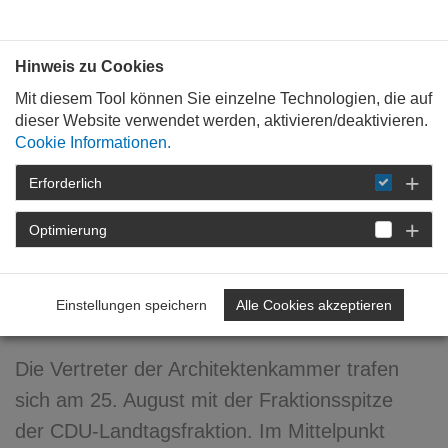
Bauen mit
Plan
:
die
architekten
.org
Hinweis zu Cookies
Mit diesem Tool können Sie einzelne Technologien, die auf
dieser Website verwendet werden, aktivieren/deaktivieren.
Cookie Informationen.
Erforderlich
STARTSEITE
NEWSROOM
DETAIL
Optimierung
04. September 2017
Kammer im Gespräch mit
Einstellungen speichern
Alle Cookies akzeptieren
CDU-Fraktion
Die Vertreter der Architektenkammer trafen
sich am 25. August mit der Fraktionsspitze
der CDU-Landtagsfraktion. Im Mittelpunkt