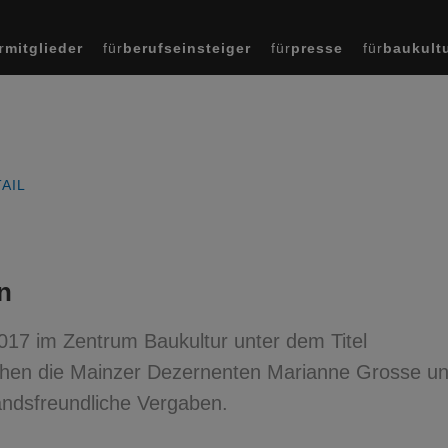
r
mitglieder
für
berufseinsteiger
für
presse
für
baukult
AIL
n
2017 im Zentrum Baukultur unter dem Titel
chen die Mainzer Dezernenten Marianne Grosse u
tandsfreundliche Vergaben.