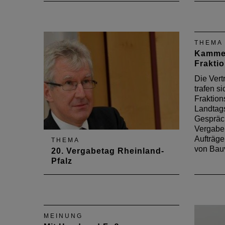
THEMA
Kammer
Frakti
Die Vert
trafen s
Fraktion
Landtags
Gespräc
Vergabep
Aufträge
THEMA
von Bau
20. Vergabetag Rheinland-
Pfalz
Mit über 220 Teilnehmern war
auch der 20. Vergabetag
Rheinland-Pfalz wieder ein
großer Erfolg. Die
MEINUNG
Kooperationsveranstaltung der