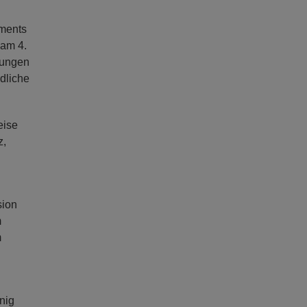
ements
 am 4.
tungen
dliche
eise
z,
sion
m
m
nig