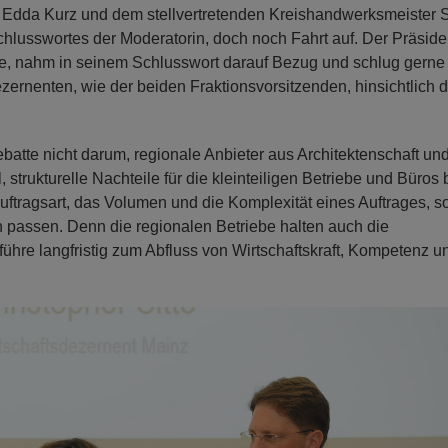
 Edda Kurz und dem stellvertretenden Kreishandwerksmeister 
chlusswortes der Moderatorin, doch noch Fahrt auf. Der Präside
 nahm in seinem Schlusswort darauf Bezug und schlug gerne 
rnenten, wie der beiden Fraktionsvorsitzenden, hinsichtlich d
atte nicht darum, regionale Anbieter aus Architektenschaft un
trukturelle Nachteile für die kleinteiligen Betriebe und Büros 
uftragsart, das Volumen und die Komplexität eines Auftrages, s
en passen. Denn die regionalen Betriebe halten auch die
ühre langfristig zum Abfluss von Wirtschaftskraft, Kompetenz u
N