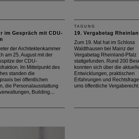
Mit 250 Teilnehmern war de
Vergabetag ein großer Erfo
Veranstaltung der Kommun
Spitzenverbände, der
TAGUNG
Architektenkammer und de
 im Gespräch mit CDU-
19. Vergabetag Rheinlan
Ingenieurkammer Rheinlan
on
Pfalz fand am 9. Septembe
Zum 19. Mal hat im Schloss
Schloss Waldthausen in
reter der Architektenkammer
Waldthausen bei Mainz der
Budenheim statt.
ich am 25. August mit der
Vergabetag Rheinland-Pfalz
sspitze der CDU-
stattgefunden. Rund 200 Bes
fraktion. Im Mittelpunkt des
konnten sich über die aktuell
hes standen die
Entwicklungen, praktischen
raxis bei öffentlichen
Erfahrungen und Rechtsfrage
n, die Personalausstattung
ums öffentliche Vergaberech
verwaltungen, Building…