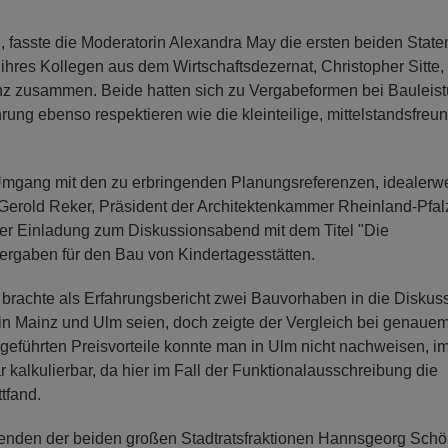
, fasste die Moderatorin Alexandra May die ersten beiden Stat
hres Kollegen aus dem Wirtschaftsdezernat, Christopher Sitte,
inz zusammen. Beide hatten sich zu Vergabeformen bei Bauleis
ung ebenso respektieren wie die kleinteilige, mittelstandsfreun
mgang mit den zu erbringenden Planungsreferenzen, idealerw
 Gerold Reker, Präsident der Architektenkammer Rheinland-Pfal
der Einladung zum Diskussionsabend mit dem Titel "Die
rgaben für den Bau von Kindertagesstätten.
 brachte als Erfahrungsbericht zwei Bauvorhaben in die Diskus
 in Mainz und Ulm seien, doch zeigte der Vergleich bei genaue
geführten Preisvorteile konnte man in Ulm nicht nachweisen, i
 kalkulierbar, da hier im Fall der Funktionalausschreibung die
tfand.
zenden der beiden großen Stadtratsfraktionen Hannsgeorg Schö