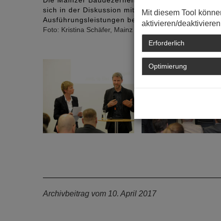
Die Mainzer Baudezernentin Marianne Grosse und
sich in der Diskussion mit Moderatorin Alexandra
Mit diesem Tool könne
Ausführungsleistungen bei Vergaben.
aktivieren/deaktivieren
Foto: Kristina Schäfer, Mainz
Erforderlich
Optimierung
Archivbeitrag vom 10. April 2017