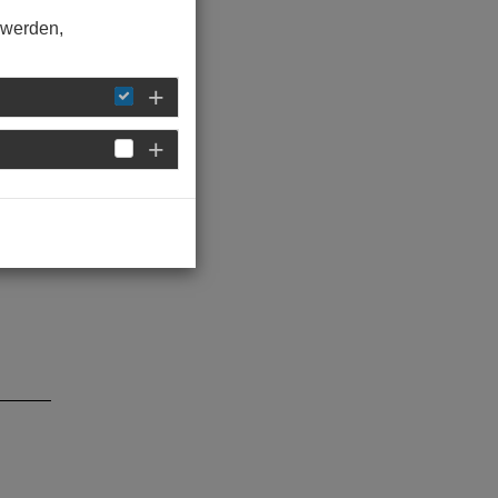
nten
 werden,