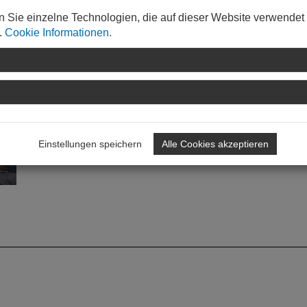
 der Mainzer Wirtschaftsdezernent Christopher Sitte: bekan
 May (links) zu einer Trennung von Planungs- und
n Sie einzelne Technologien, die auf dieser Website verwendet
.
Cookie Informationen.
Einstellungen speichern
Alle Cookies akzeptieren