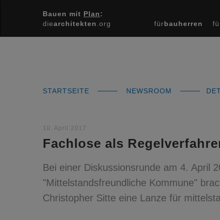
Bauen mit
Plan
:
die
architekten
.org
für
bauherren
fü
STARTSEITE
NEWSROOM
DET
10. April 2017
Fachlose als Regelverfahre
Bei einer Diskussionsrunde am 4. April 
"Mittelstandsfreundliche Kommune" bra
Christopher Sitte eine Lanze für mittels