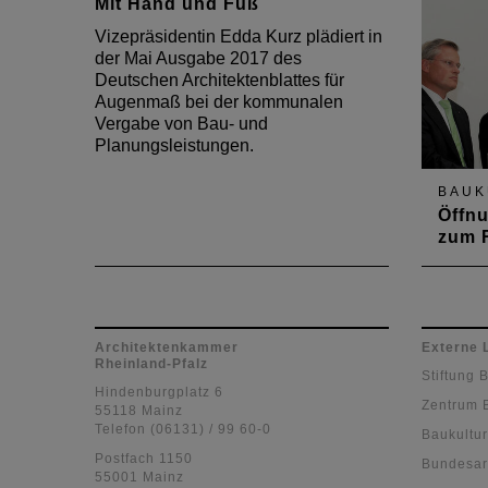
Mit Hand und Fuß
kommunalen Spitzenverbände –
Gemeinde- und Städtebund,
Vizepräsidentin Edda Kurz plädiert in
Landkreistag und Städtetag –
der Mai Ausgabe 2017 des
sowie der Architektenkammer
Deutschen Architektenblattes für
und…
Augenmaß bei der kommunalen
Vergabe von Bau- und
Planungsleistungen.
BAUK
Öffnu
zum 
Längs
Anreiz
Mensc
eine S
Architektenkammer
Externe 
Rheinland-Pfalz
zu kön
Stiftung 
Wirtsc
Hindenburgplatz 6
Zentrum 
versch
55118 Mainz
Telefon (06131) / 99 60-0
der to
Baukultur
Welch
Postfach 1150
Bundesar
55001 Mainz