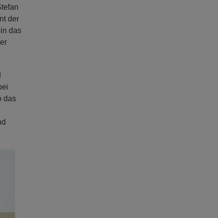
Stefan
nt der
in das
er
d
bei
o das
nd
ext