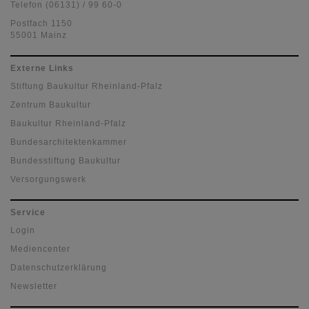
Telefon (06131) / 99 60-0
Postfach 1150
55001 Mainz
Externe Links
Stiftung Baukultur Rheinland-Pfalz
Zentrum Baukultur
Baukultur Rheinland-Pfalz
Bundesarchitektenkammer
Bundesstiftung Baukultur
Versorgungswerk
Service
Login
Mediencenter
Datenschutzerklärung
Newsletter