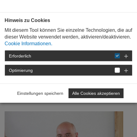
Bauen mit
Plan
:
die
architekten
.org
Hinweis zu Cookies
Mit diesem Tool können Sie einzelne Technologien, die auf
dieser Website verwendet werden, aktivieren/deaktivieren.
Cookie Informationen.
Erforderlich
STARTSEITE
NEWSROOM
DETAIL
Optimierung
21. Oktober 2019
Interview: Architektur macht
Einstellungen speichern
Alle Cookies akzeptieren
Gäste