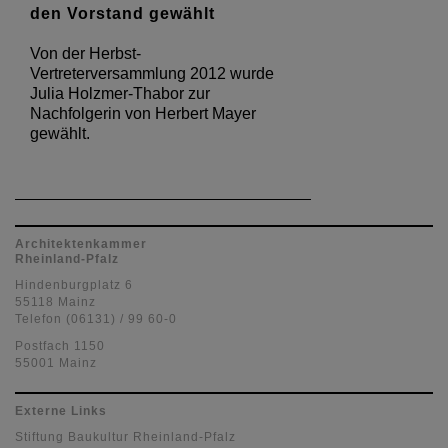
den Vorstand gewählt
Von der Herbst-
Vertreterversammlung 2012 wurde
Julia Holzmer-Thabor zur
Nachfolgerin von Herbert Mayer
gewählt.
Architektenkammer
Rheinland-Pfalz
Hindenburgplatz 6
55118 Mainz
Telefon (06131) / 99 60-0
Postfach 1150
55001 Mainz
Externe Links
Stiftung Baukultur Rheinland-Pfalz