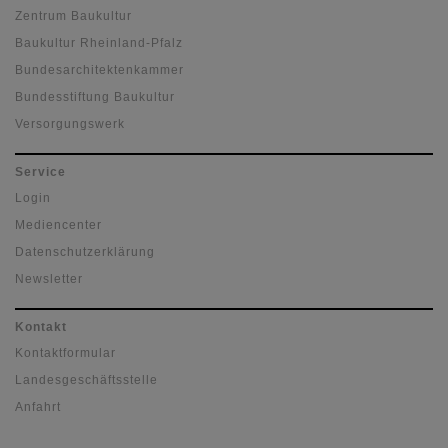
Zentrum Baukultur
Baukultur Rheinland-Pfalz
Bundesarchitektenkammer
Bundesstiftung Baukultur
Versorgungswerk
Service
Login
Mediencenter
Datenschutzerklärung
Newsletter
Kontakt
Kontaktformular
Landesgeschäftsstelle
Anfahrt