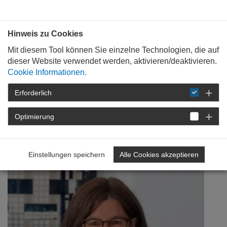
Bauen mit
Plan
:
die
architekten
.org
Hinweis zu Cookies
Mit diesem Tool können Sie einzelne Technologien, die auf
dieser Website verwendet werden, aktivieren/deaktivieren.
Cookie Informationen.
Erforderlich
STARTSEITE
NEWSROOM
DETAIL
Optimierung
08. Juni 2017
Baukultur und Tourismus
Einstellungen speichern
Alle Cookies akzeptieren