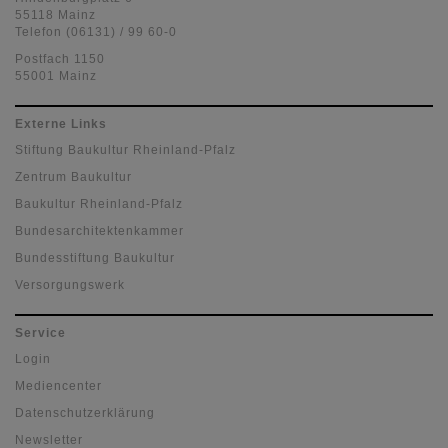
55118 Mainz
Telefon (06131) / 99 60-0
Postfach 1150
55001 Mainz
Externe Links
Stiftung Baukultur Rheinland-Pfalz
Zentrum Baukultur
Baukultur Rheinland-Pfalz
Bundesarchitektenkammer
Bundesstiftung Baukultur
Versorgungswerk
Service
Login
Mediencenter
Datenschutzerklärung
Newsletter