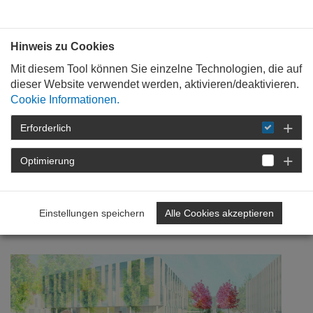
Bauen mit
Plan
:
die
architekten
.org
Hinweis zu Cookies
Mit diesem Tool können Sie einzelne Technologien, die auf
dieser Website verwendet werden, aktivieren/deaktivieren.
Cookie Informationen.
Erforderlich
STARTSEITE
NEWSROOM
DETAIL
Optimierung
18. März 2021
Campus Handwerk in
Einstellungen speichern
Alle Cookies akzeptieren
Koblenz