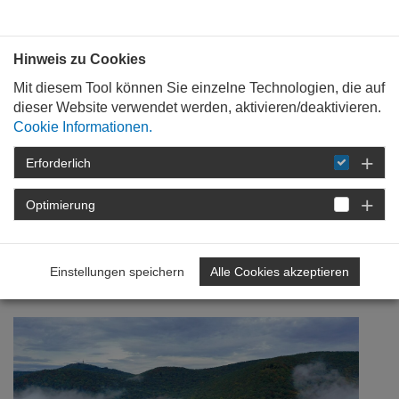
Bauen mit
Plan
:
die
architekten
.org
Hinweis zu Cookies
Mit diesem Tool können Sie einzelne Technologien, die auf
dieser Website verwendet werden, aktivieren/deaktivieren.
Cookie Informationen.
Erforderlich
STARTSEITE
VERANSTALTUNGEN
DETAIL
Optimierung
05. März 2026
Wo Geschichte Zukunft trifft
Einstellungen speichern
Alle Cookies akzeptieren