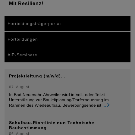
Mit Resilienz!
Stadtumbau und Denkmalschutz
Fortbildungsträgerportal
Fortbildungen
AiP-Seminare
Projektleitung (m/w/d)…
07. August
In Bad Neuenahr-Ahrweiler wird in Voll- oder Teilzit
Unterstüzung zur Bauleitplanung/Dorferneuerung im
Rahmen des Wiedeaufbau, Bewerbungsende ist
...
Schulbau-Richtlinie nun Technische
Baubestimmung …
06. August