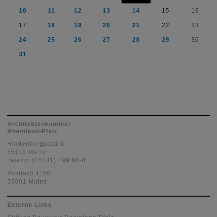
10
11
12
13
14
15
16
17
18
19
20
21
22
23
24
25
26
27
28
29
30
31
Architektenkammer
Rheinland-Pfalz
Hindenburgplatz 6
55118 Mainz
Telefon (06131) / 99 60-0
Postfach 1150
55001 Mainz
Externe Links