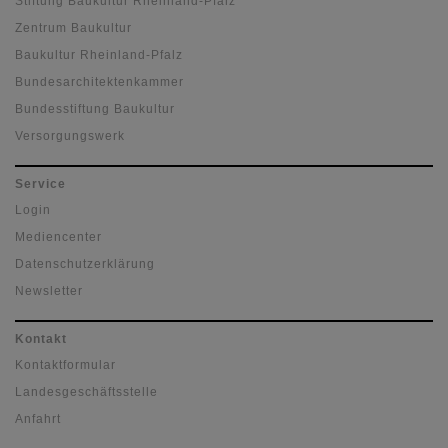
Stiftung Baukultur Rheinland-Pfalz
Zentrum Baukultur
Baukultur Rheinland-Pfalz
Bundesarchitektenkammer
Bundesstiftung Baukultur
Versorgungswerk
Service
Login
Mediencenter
Datenschutzerklärung
Newsletter
Kontakt
Kontaktformular
Landesgeschäftsstelle
Anfahrt