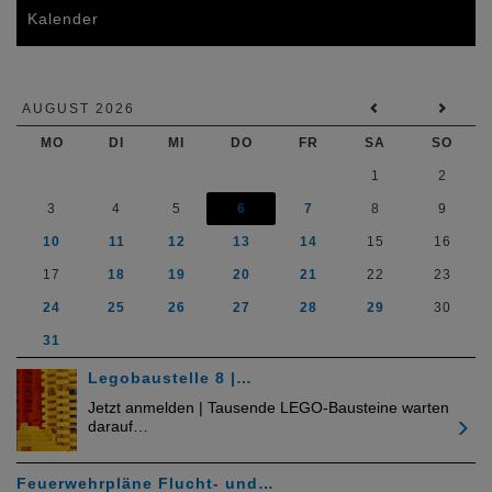
Kalender
AUGUST 2026
MO
DI
MI
DO
FR
SA
SO
1
2
3
4
5
6
7
8
9
10
11
12
13
14
15
16
17
18
19
20
21
22
23
24
25
26
27
28
29
30
31
Legobaustelle 8 |…
Jetzt anmelden | Tausende LEGO-Bausteine warten
darauf…
Feuerwehrpläne Flucht- und…