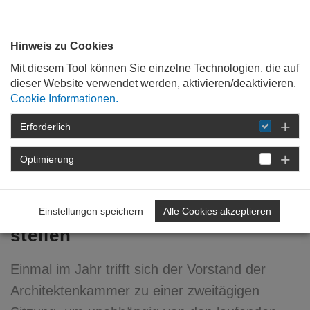
Bauen mit
Plan
:
die
architekten
.org
Hinweis zu Cookies
Mit diesem Tool können Sie einzelne Technologien, die auf
dieser Website verwendet werden, aktivieren/deaktivieren.
Cookie Informationen.
Erforderlich
STARTSEITE
VERANSTALTUNGEN
DETAIL
Optimierung
22. August 2008
Weichen für die Zukunft
Einstellungen speichern
Alle Cookies akzeptieren
stellen
Einmal im Jahr trifft sich der Vorstand der
Architektenkammer zu einer zweitägigen