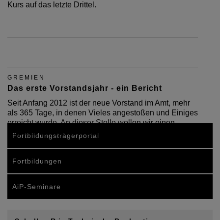
Kurs auf das letzte Drittel.
GREMIEN
Das erste Vorstandsjahr - ein Bericht
Seit Anfang 2012 ist der neue Vorstand im Amt, mehr
als 365 Tage, in denen Vieles angestoßen und Einiges
erreicht wurde. An dieser Stelle wollen wir einen
kurzen Überblick über das bisher Geleistete geben.
Fortbildungsträgerportal
Fortbildungen
AiP-Seminare