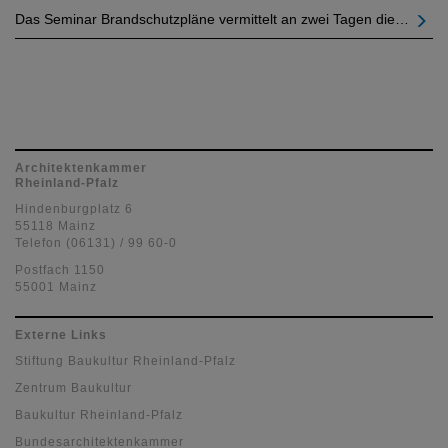
Das Seminar Brandschutzpläne vermittelt an zwei Tagen die…
Architektenkammer
Rheinland-Pfalz
Hindenburgplatz 6
55118 Mainz
Telefon (06131) / 99 60-0
Postfach 1150
55001 Mainz
Externe Links
Stiftung Baukultur Rheinland-Pfalz
Zentrum Baukultur
Baukultur Rheinland-Pfalz
Bundesarchitektenkammer