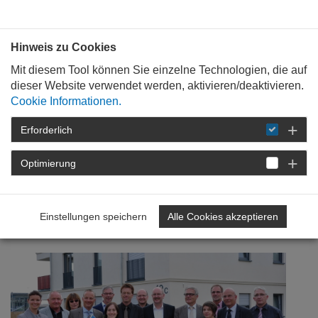
Bauen mit
Plan
:
die
architekten
.org
Hinweis zu Cookies
Mit diesem Tool können Sie einzelne Technologien, die auf
dieser Website verwendet werden, aktivieren/deaktivieren.
Cookie Informationen.
Erforderlich
STARTSEITE
VERANSTALTUNGEN
DETAIL
Optimierung
30. August 2013
Tour d'horizon
Einstellungen speichern
Alle Cookies akzeptieren