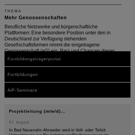
THEMA
Mehr Genossenschaften
Berufliche Netzwerke und bürgerschaftliche
Plattformen: Eine besondere Position unter den in
Deutschland zur Verfügung stehenden
Gesellschaftsformen nimmt die eingetragene
Genossenschaft (eG) ein. Reiz und Chancen dieser
Rechtsform werden vielfach…
Fortbildungsträgerportal
Fortbildungen
AiP-Seminare
Projektleitung (m/w/d)…
07. August
In Bad Neuenahr-Ahrweiler wird in Voll- oder Teilzit
Unterstüzung zur Bauleitplanung/Dorferneuerung im