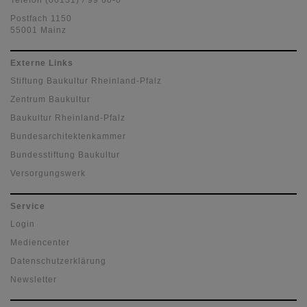
Postfach 1150
55001 Mainz
Externe Links
Stiftung Baukultur Rheinland-Pfalz
Zentrum Baukultur
Baukultur Rheinland-Pfalz
Bundesarchitektenkammer
Bundesstiftung Baukultur
Versorgungswerk
Service
Login
Mediencenter
Datenschutzerklärung
Newsletter