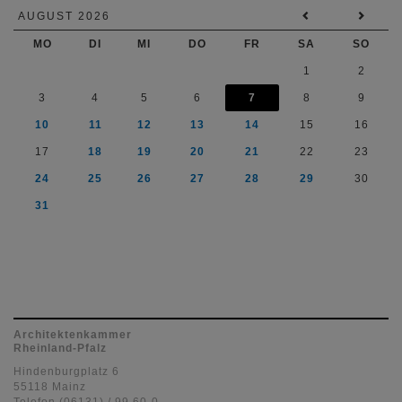
AUGUST 2026
MO
DI
MI
DO
FR
SA
SO
1
2
3
4
5
6
7
8
9
10
11
12
13
14
15
16
17
18
19
20
21
22
23
24
25
26
27
28
29
30
31
Architektenkammer
Rheinland-Pfalz
Hindenburgplatz 6
55118 Mainz
Telefon (06131) / 99 60-0