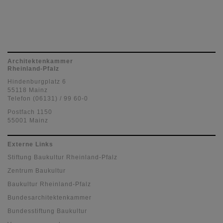
Architektenkammer
Rheinland-Pfalz
Hindenburgplatz 6
55118 Mainz
Telefon (06131) / 99 60-0
Postfach 1150
55001 Mainz
Externe Links
Stiftung Baukultur Rheinland-Pfalz
Zentrum Baukultur
Baukultur Rheinland-Pfalz
Bundesarchitektenkammer
Bundesstiftung Baukultur