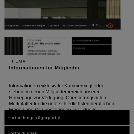
THEMA
Informationen für Mitglieder
Informationen exklusiv für Kammermitglieder
stehen im neuen Mitgliederbereich unserer
Homepage zur Verfügung: Orientierungshilfen,
Merkblätter für die unterschiedlichsten beruflichen
Fragen und Vergünstigungen auf aktuelle
Fachsoftware sind dabei.…
Fortbildungsträgerportal
Fortbildungen