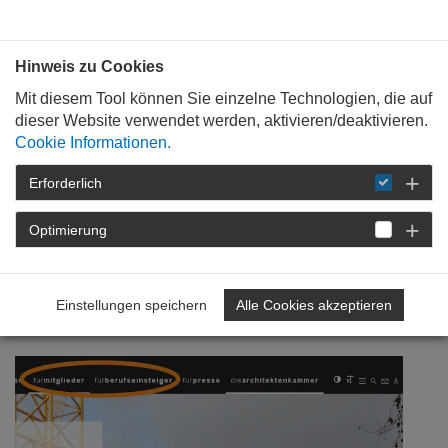
Bauen mit
Plan
:
die
architekten
.org
Hinweis zu Cookies
Mit diesem Tool können Sie einzelne Technologien, die auf
dieser Website verwendet werden, aktivieren/deaktivieren.
Cookie Informationen.
Erforderlich
STARTSEITE
VERANSTALTUNGEN
DETAIL
Optimierung
10. Oktober 2017
Stellenmarkt aktuell
Einstellungen speichern
Alle Cookies akzeptieren