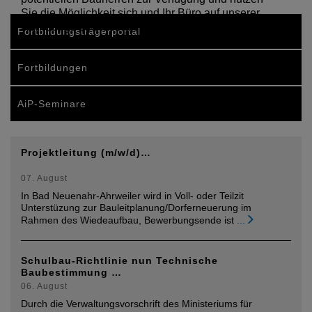
Sie die Möglichkeit sich und Ihr Büro auf unserer
Homepage zu präsentieren.
Fortbildungsträgerportal
Fortbildungen
AiP-Seminare
Projektleitung (m/w/d)…
07. August
In Bad Neuenahr-Ahrweiler wird in Voll- oder Teilzit
Unterstüzung zur Bauleitplanung/Dorferneuerung im
Rahmen des Wiedeaufbau, Bewerbungsende ist
...
Schulbau-Richtlinie nun Technische
Baubestimmung …
06. August
Durch die Verwaltungsvorschrift des Ministeriums für