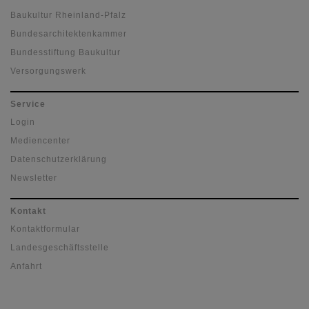
Baukultur Rheinland-Pfalz
Bundesarchitektenkammer
Bundesstiftung Baukultur
Versorgungswerk
Service
Login
Mediencenter
Datenschutzerklärung
Newsletter
Kontakt
Kontaktformular
Landesgeschäftsstelle
Anfahrt