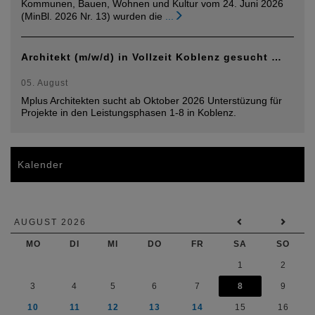
Kommunen, Bauen, Wohnen und Kultur vom 24. Juni 2026
(MinBl. 2026 Nr. 13) wurden die
...
Architekt (m/w/d) in Vollzeit Koblenz gesucht …
05. August
Mplus Architekten sucht ab Oktober 2026 Unterstüzung für
Projekte in den Leistungsphasen 1-8 in Koblenz.
Kalender
AUGUST 2026
MO
DI
MI
DO
FR
SA
SO
1
2
3
4
5
6
7
8
9
10
11
12
13
14
15
16