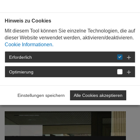
Bauen mit
Plan
:
die
architekten
.org
Hinweis zu Cookies
Mit diesem Tool können Sie einzelne Technologien, die auf
dieser Website verwendet werden, aktivieren/deaktivieren.
Cookie Informationen.
Erforderlich
STARTSEITE
VERANSTALTUNGEN
DETAIL
Optimierung
19. Juni 2017
Informationen für Mitglieder
Einstellungen speichern
Alle Cookies akzeptieren