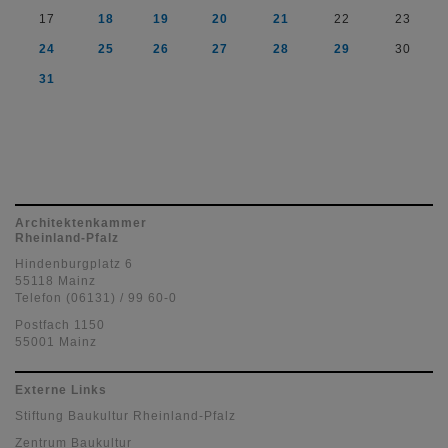
17
18
19
20
21
22
23
24
25
26
27
28
29
30
31
Architektenkammer
Rheinland-Pfalz
Hindenburgplatz 6
55118 Mainz
Telefon (06131) / 99 60-0
Postfach 1150
55001 Mainz
Externe Links
Stiftung Baukultur Rheinland-Pfalz
Zentrum Baukultur