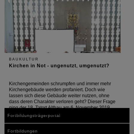
BAUKULTUR
Kirchen in Not - ungenutzt, umgenutzt?
Kirchengemeinden schrumpfen und immer mehr
Kirchengebäude werden profaniert. Doch wie
lassen sich diese Gebäude weiter nutzen, ohne
dass deren Charakter verloren geht? Dieser Frage
ging der 18. Tatort Altbau am 6. November 2019
nach, zu dem rund 120…
Fortbildungsträgerportal
Fortbildungen