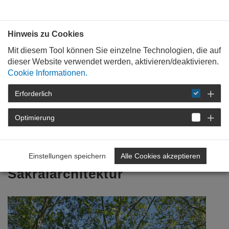
Bauen mit
Plan
:
die
architekten
.org
Hinweis zu Cookies
Mit diesem Tool können Sie einzelne Technologien, die auf
dieser Website verwendet werden, aktivieren/deaktivieren.
Cookie Informationen.
Erforderlich
STARTSEITE
VERANSTALTUNGEN
DETAIL
Optimierung
02. November 2023
Spirituelle Räume -
Einstellungen speichern
Alle Cookies akzeptieren
Sakralarchitektur