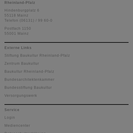
Rheinland-Pfalz
Hindenburgplatz 6
55118 Mainz
Telefon (06131) / 99 60-0
Postfach 1150
55001 Mainz
Externe Links
Stiftung Baukultur Rheinland-Pfalz
Zentrum Baukultur
Baukultur Rheinland-Pfalz
Bundesarchitektenkammer
Bundesstiftung Baukultur
Versorgungswerk
Service
Login
Mediencenter