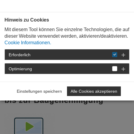
Bauen mit
Plan
:
die
architekten
.org
Hinweis zu Cookies
Mit diesem Tool können Sie einzelne Technologien, die auf
dieser Website verwendet werden, aktivieren/deaktivieren.
Cookie Informationen.
Erforderlich
STARTSEITE
VERANSTALTUNGEN
DETAIL
Optimierung
Digitaler Bauantrag – von der
Antragstellung
Einstellungen speichern
Alle Cookies akzeptieren
bis zur Baugenehmigung