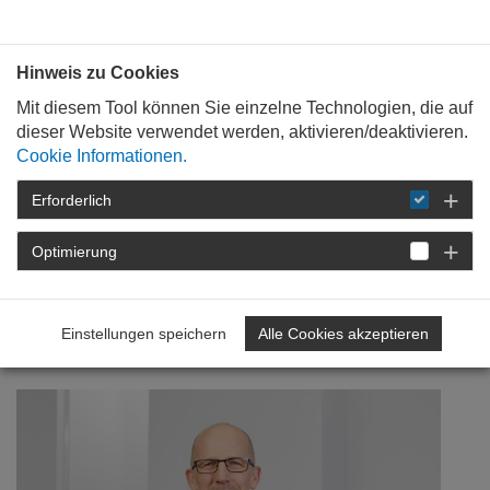
Bauen mit
Plan
:
die
architekten
.org
Hinweis zu Cookies
Mit diesem Tool können Sie einzelne Technologien, die auf
dieser Website verwendet werden, aktivieren/deaktivieren.
Cookie Informationen.
Erforderlich
STARTSEITE
VERANSTALTUNGEN
DETAIL
Optimierung
17. April 2024
Mehr nachhaltig bauen
Einstellungen speichern
Alle Cookies akzeptieren