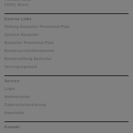
55001 Mainz
Externe Links
Stiftung Baukultur Rheinland-Pfalz
Zentrum Baukultur
Baukultur Rheinland-Pfalz
Bundesarchitektenkammer
Bundesstiftung Baukultur
Versorgungswerk
Service
Login
Mediencenter
Datenschutzerklärung
Newsletter
Kontakt