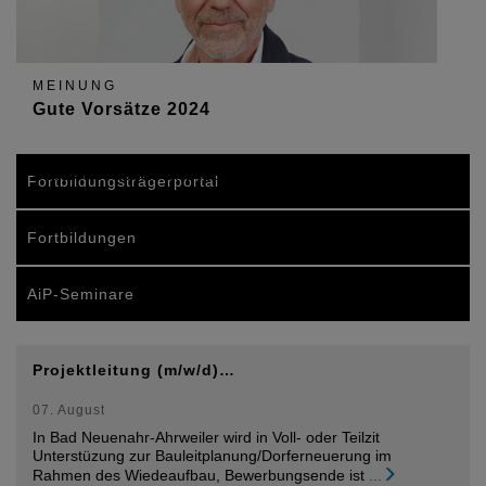
MEINUNG
Gute Vorsätze 2024
Bürokratieabbau und lösungsorientiertes Handeln
Fortbildungsträgerportal
Fortbildungen
AiP-Seminare
Projektleitung (m/w/d)…
07. August
In Bad Neuenahr-Ahrweiler wird in Voll- oder Teilzit
Unterstüzung zur Bauleitplanung/Dorferneuerung im
Rahmen des Wiedeaufbau, Bewerbungsende ist
...