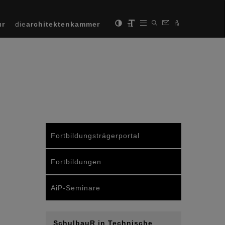
ur
die
architektenkammer
Fortbildungsträgerportal
Fortbildungen
AiP-Seminare
SchulbauR in Technische