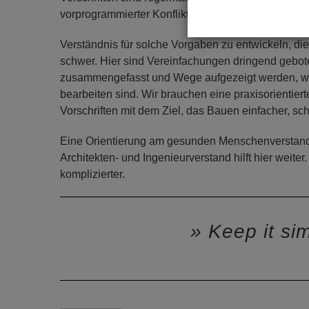
vorprogrammierter Konflikt.
Verständnis für solche Vorgaben zu entwickeln, die
schwer. Hier sind Vereinfachungen dringend gebo
zusammengefasst und Wege aufgezeigt werden, wi
bearbeiten sind. Wir brauchen eine praxisorientie
Vorschriften mit dem Ziel, das Bauen einfacher, s
Eine Orientierung am gesunden Menschenverstand
Architekten- und Ingenieurverstand hilft hier weite
komplizierter.
Keep it si