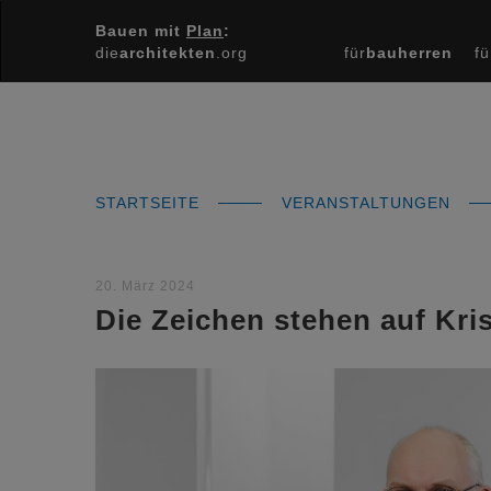
Bauen mit
Plan
:
die
architekten
.org
für
bauherren
fü
STARTSEITE
VERANSTALTUNGEN
20. März 2024
Die Zeichen stehen auf Kri