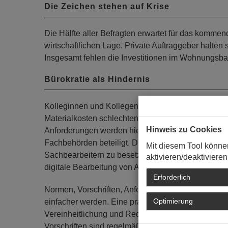
Die Zeichen stehen auf Krise
Die Hälfte aller Befragten erwartet für das komme
wirtschaftlichen Lage. Private Auftraggeber halten
Insgesamt fehlen die Investitionen im Wohnungsba
Bürokratie als Hindernis
Kolleginnen und Kollegen klagen neben dem durc
Materialkosten schlechten wirtschaftlichen Umfeld
Hinweis zu Cookies
Anforderungen werden hier immer anspruchsvolle
Fachbehörden beteiligt. Diese zu bündeln und mit
Mit diesem Tool könne
Sachbearbeitern zu besetzen, beschleunigt solche
aktivieren/deaktivieren
digitale Bearbeitung von Anträgen verkürzt die Pro
Erforderlich
Normen, Vorschriften, Anforderungen an Standard
Optimierung
einfacher werden. Eine praxisorientierte Überprüfu
Vereinheitlichung und Reduzierung drängt sich au
Vorschriften sind regelmäßig bei Modernisierung 