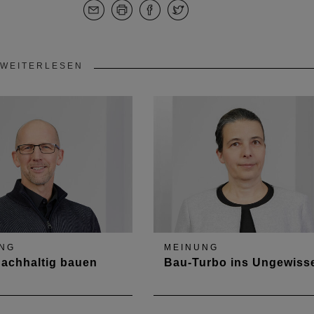
WEITERLESEN
NG
MEINUNG
achhaltig bauen
Bau-Turbo ins Ungewiss
gt einfach, ist es aber ganz
Vorschlag der Bundesregieru