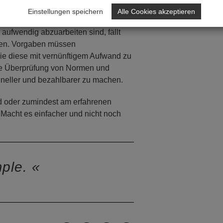
Einstellungen speichern
Alle Cookies akzeptieren
 aufwendig abzuarbeiten sind, fällt
ten. Vorgaben müssen
e diese mit vernünftigem Aufwand zu
rte Überprüfung von Normen und
chneller und bezahlbarer zu machen.
 oder zumindest am erfahrenen
r. Macht es einfacher und nicht noch
mple.