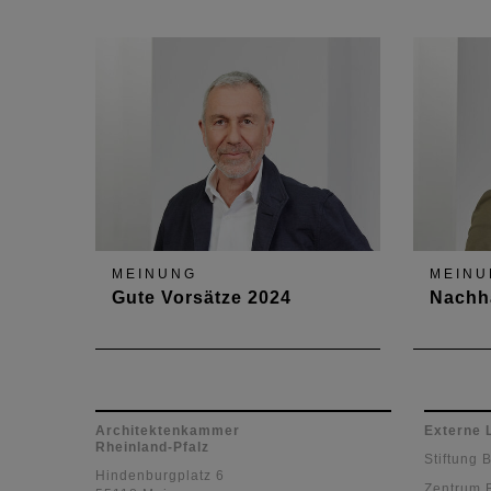
unterschätzte Herausforderung
und gar 
MEINUNG
MEINU
Gute Vorsätze 2024
Nachha
Bürokratieabbau und
Wer erst
lösungsorientiertes Handeln
Gebäud
Architektenkammer
Externe 
Rheinland-Pfalz
Stiftung 
Hindenburgplatz 6
Zentrum 