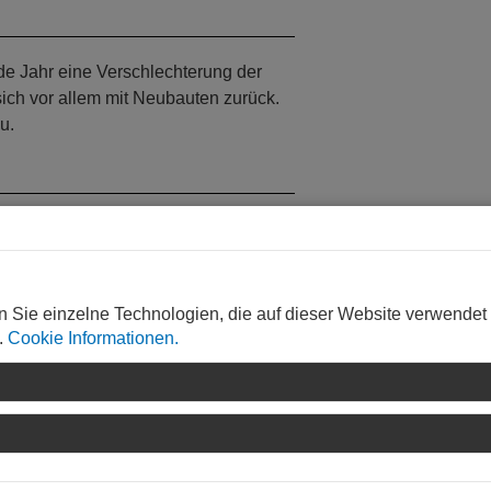
nde Jahr eine Verschlechterung der
 sich vor allem mit Neubauten zurück.
u.
h hohe Zinsen und hohe
 über die überbordende Bürokratie. Die
r. Im Verfahren werden zunehmend
 entscheidungsbefugten
n Sie einzelne Technologien, die auf dieser Website verwendet
 Verfahren. Auch eine durchgängige
.
Cookie Informationen.
zesse.
s und Nachhaltigkeitsaspekte müssen
ng mit dem Ziel einer
f. Widersprüche in Normen und
von Bestandsbauten ein