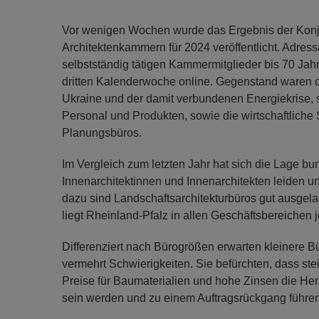
Vor wenigen Wochen wurde das Ergebnis der Konj
Architektenkammern für 2024 veröffentlicht. Adres
selbstständig tätigen Kammermitglieder bis 70 Jahr
dritten Kalenderwoche online. Gegenstand waren d
Ukraine und der damit verbundenen Energiekrise, 
Personal und Produkten, sowie die wirtschaftliche S
Planungsbüros.
Im Vergleich zum letzten Jahr hat sich die Lage b
Innenarchitektinnen und Innenarchitekten leiden u
dazu sind Landschaftsarchitekturbüros gut ausgel
liegt Rheinland-Pfalz in allen Geschäftsbereichen j
Differenziert nach Bürogrößen erwarten kleinere Bü
vermehrt Schwierigkeiten. Sie befürchten, dass s
Preise für Baumaterialien und hohe Zinsen die Her
sein werden und zu einem Auftragsrückgang führen