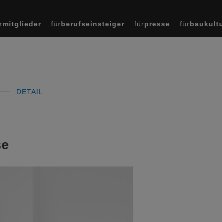
r
mitglieder
für
berufseinsteiger
für
presse
für
baukult
DETAIL
se