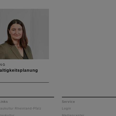
nicht.
einer befristeten
Sonderregelung für den
Wohnungsbau
NG
ltigkeitsplanung
ellt den digitalen
eressourcenpass?
Links
Service
Baukultur Rheinland-Pfalz
Login
Baukultur
Mediencenter