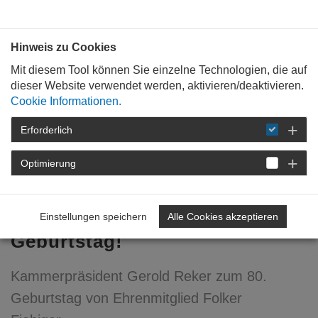
Bauen mit
Plan
:
die
architekten
.org
Hinweis zu Cookies
Mit diesem Tool können Sie einzelne Technologien, die auf
dieser Website verwendet werden, aktivieren/deaktivieren.
Cookie Informationen.
Erforderlich
STARTSEITE
VERANSTALTUNGEN
DETAIL
Optimierung
19. April 2021
Glückwünsche zum 80.
Einstellungen speichern
Alle Cookies akzeptieren
Geburtstag!
Kammerpräsident Gerold Reker zum 80.
Geburtstag von Ehrenmitglied Folker