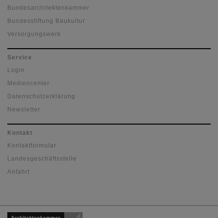
Bundesarchitektenkammer
Bundesstiftung Baukultur
Versorgungswerk
Service
Login
Mediencenter
Datenschutzerklärung
Newsletter
Kontakt
Kontaktformular
Landesgeschäftsstelle
Anfahrt