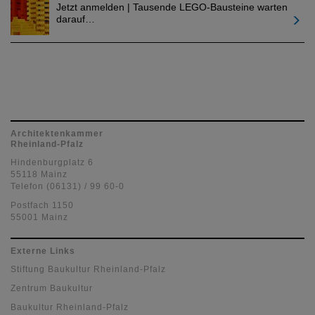
Jetzt anmelden | Tausende LEGO-Bausteine warten
darauf…
Architektenkammer
Rheinland-Pfalz
Hindenburgplatz 6
55118 Mainz
Telefon (06131) / 99 60-0
Postfach 1150
55001 Mainz
Externe Links
Stiftung Baukultur Rheinland-Pfalz
Zentrum Baukultur
Baukultur Rheinland-Pfalz