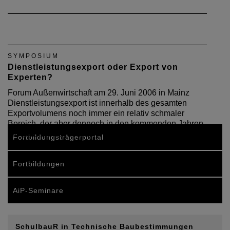
SYMPOSIUM
Dienstleistungsexport oder Export von
Experten?
Forum Außenwirtschaft am 29. Juni 2006 in Mainz
Dienstleistungsexport ist innerhalb des gesamten
Exportvolumens noch immer ein relativ schmaler
Bereich, der aber dennoch in den kommenden Jahren
die größten Wachstumsimpulse erwarten lässt. Das…
Fortbildungsträgerportal
Fortbildungen
AiP-Seminare
SchulbauR in Technische Baubestimmungen