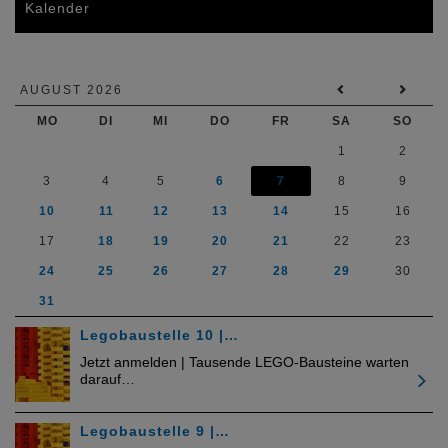
Kalender
AUGUST 2026
MO
DI
MI
DO
FR
SA
SO
1
2
3
4
5
6
7
8
9
10
11
12
13
14
15
16
17
18
19
20
21
22
23
24
25
26
27
28
29
30
31
Legobaustelle 10 |…
Jetzt anmelden | Tausende LEGO-Bausteine warten
darauf…
Legobaustelle 9 |…