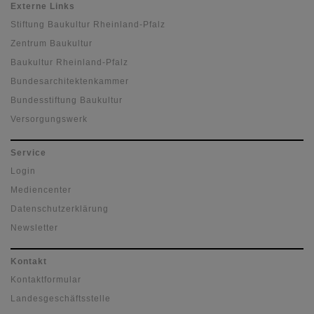
Externe Links
Stiftung Baukultur Rheinland-Pfalz
Zentrum Baukultur
Baukultur Rheinland-Pfalz
Bundesarchitektenkammer
Bundesstiftung Baukultur
Versorgungswerk
Service
Login
Mediencenter
Datenschutzerklärung
Newsletter
Kontakt
Kontaktformular
Landesgeschäftsstelle