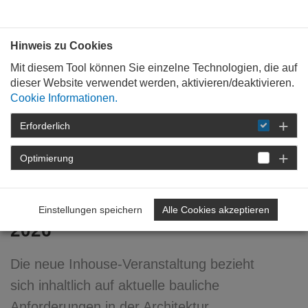
Bauen mit
Plan
:
die
architekten
.org
Hinweis zu Cookies
Mit diesem Tool können Sie einzelne Technologien, die auf
dieser Website verwendet werden, aktivieren/deaktivieren.
Cookie Informationen.
Erforderlich
STARTSEITE
VERANSTALTUNGEN
DETAIL
Optimierung
Zukunft Bauen.
Gebäudemodernisierungsgesetz
Einstellungen speichern
Alle Cookies akzeptieren
2026
Die neue Inhouse-Veranstaltung bezieht
sich inhaltlich auf aktuelle bauliche
Anforderungen in der Architektur.