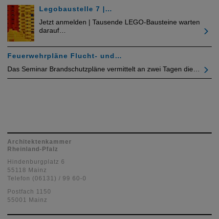
Legobaustelle 7 |…
Jetzt anmelden | Tausende LEGO-Bausteine warten
darauf…
Feuerwehrpläne Flucht- und…
Das Seminar Brandschutzpläne vermittelt an zwei Tagen die…
Architektenkammer
Rheinland-Pfalz
Hindenburgplatz 6
55118 Mainz
Telefon (06131) / 99 60-0
Postfach 1150
55001 Mainz