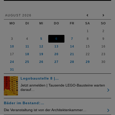
AUGUST 2026
MO
DI
MI
DO
FR
SA
SO
1
2
3
4
5
6
7
8
9
10
11
12
13
14
15
16
17
18
19
20
21
22
23
24
25
26
27
28
29
30
31
Legobaustelle 8 |…
Jetzt anmelden | Tausende LEGO-Bausteine warten
darauf…
Bäder im Bestand:…
Die Veranstaltung ist von der Architektenkammer…