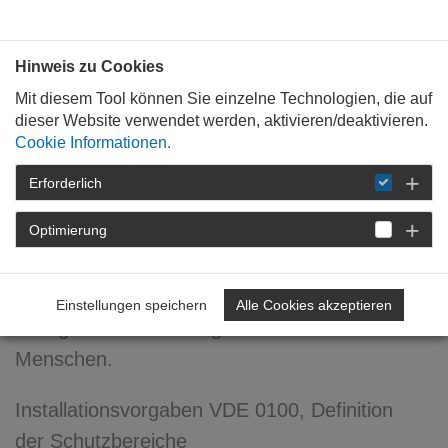
Bauen mit
Plan
:
die
architekten
.org
Hinweis zu Cookies
Mit diesem Tool können Sie einzelne Technologien, die auf
dieser Website verwendet werden, aktivieren/deaktivieren.
Cookie Informationen.
Erforderlich
STARTSEITE
VERANSTALTUNGEN
DETAIL
Optimierung
Licht und Wärme
Einstellungen speichern
Alle Cookies akzeptieren
Biologische Auswirkung des Lichts auf den
Menschen.
Installationsvorgaben VDE 0100, Definition
der Schutzbereiche