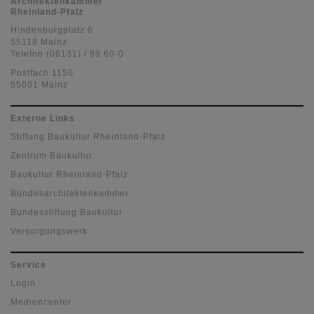
Architektenkammer
Rheinland-Pfalz
Hindenburgplatz 6
55118 Mainz
Telefon (06131) / 99 60-0
Postfach 1150
55001 Mainz
Externe Links
Stiftung Baukultur Rheinland-Pfalz
Zentrum Baukultur
Baukultur Rheinland-Pfalz
Bundesarchitektenkammer
Bundesstiftung Baukultur
Versorgungswerk
Service
Login
Mediencenter