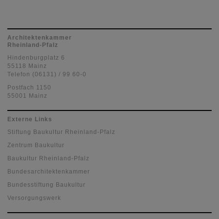
Architektenkammer
Rheinland-Pfalz
Hindenburgplatz 6
55118 Mainz
Telefon (06131) / 99 60-0
Postfach 1150
55001 Mainz
Externe Links
Stiftung Baukultur Rheinland-Pfalz
Zentrum Baukultur
Baukultur Rheinland-Pfalz
Bundesarchitektenkammer
Bundesstiftung Baukultur
Versorgungswerk