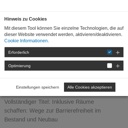
Bauen mit
Plan
:
die
architekten
.org
Hinweis zu Cookies
Mit diesem Tool können Sie einzelne Technologien, die auf
dieser Website verwendet werden, aktivieren/deaktivieren.
Cookie Informationen.
Erforderlich
STARTSEITE
VERANSTALTUNGEN
DETAIL
Optimierung
Inklusive Räume schaffen:
Wege zur Barrierefreiheit
Einstellungen speichern
Alle Cookies akzeptieren
Vollständiger Titel: Inklusive Räume
schaffen: Wege zur Barrierefreiheit im
Bestand und Neubau