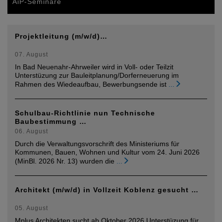
AiP-Seminare
Projektleitung (m/w/d)…
07. August
In Bad Neuenahr-Ahrweiler wird in Voll- oder Teilzit
Unterstüzung zur Bauleitplanung/Dorferneuerung im
Rahmen des Wiedeaufbau, Bewerbungsende ist
...
Schulbau-Richtlinie nun Technische
Baubestimmung …
06. August
Durch die Verwaltungsvorschrift des Ministeriums für
Kommunen, Bauen, Wohnen und Kultur vom 24. Juni 2026
(MinBl. 2026 Nr. 13) wurden die
...
Architekt (m/w/d) in Vollzeit Koblenz gesucht …
05. August
Mplus Architekten sucht ab Oktober 2026 Unterstüzung für