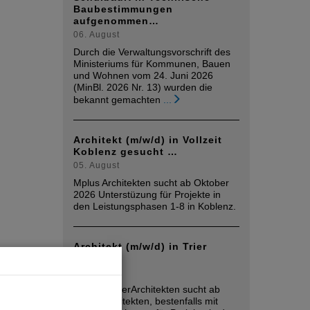
Baubestimmungen
aufgenommen…
06. August
Durch die Verwaltungsvorschrift des
Ministeriums für Kommunen, Bauen
und Wohnen vom 24. Juni 2026
(MinBl. 2026 Nr. 13) wurden die
bekannt gemachten
...
Architekt (m/w/d) in Vollzeit
Koblenz gesucht …
05. August
Mplus Architekten sucht ab Oktober
2026 Unterstüzung für Projekte in
den Leistungsphasen 1-8 in Koblenz.
Architekt (m/w/d) in Trier
gesucht
05. August
raumwandlerArchitekten sucht ab
sofort Architekten, bestenfalls mit