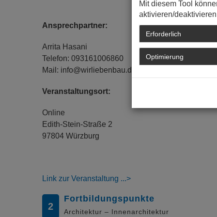
Mit diesem Tool könne
aktivieren/deaktivieren
Ansprechpartner:
Erforderlich
Arrita Hasani
Optimierung
Telefon: 093161006860
Mail: info@wirliebenbau.de
Veranstaltungsort:
Online
Edith-Stein-Straße 2
97804 Würzburg
Link zur Veranstaltung
Fortbildungspunkte
2
Architektur – Innenarchitektur