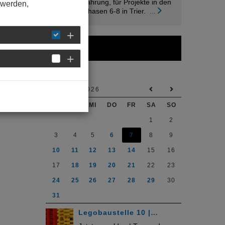
Berufsehrfahrung, für Projekte in den
 werden,
Leistungsphasen 6-8 in Trier.
...
Kalender
AUGUST 2026
MO
DI
MI
DO
FR
SA
SO
1
2
3
4
5
6
7
8
9
10
11
12
13
14
15
16
17
18
19
20
21
22
23
24
25
26
27
28
29
30
31
Legobaustelle 10 |…