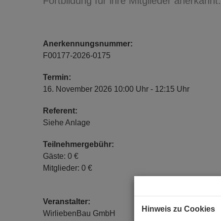
Fortbildung für ihre Mitglieder anerkannt.
Anerkennungsnummer:
F00177-2026-0175
Termin:
16. November 2026 10:00 Uhr - 12:15 Uhr
Referent:
Siehe Anlage
Teilnehmergebühr:
Gäste: 0 €
Mitglieder: 0 €
Veranstalter:
Hinweis zu Cookies
WirliebenBau GmbH