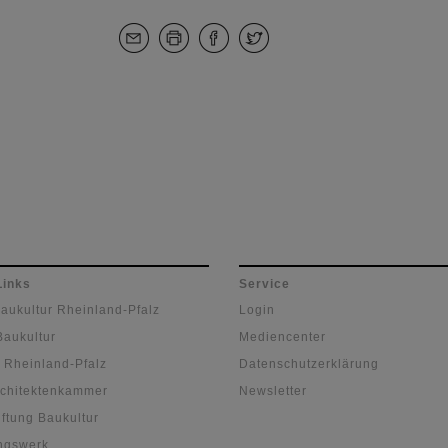
Links
Service
Baukultur Rheinland-Pfalz
Login
Baukultur
Mediencenter
 Rheinland-Pfalz
Datenschutzerklärung
chitektenkammer
Newsletter
ftung Baukultur
ngswerk