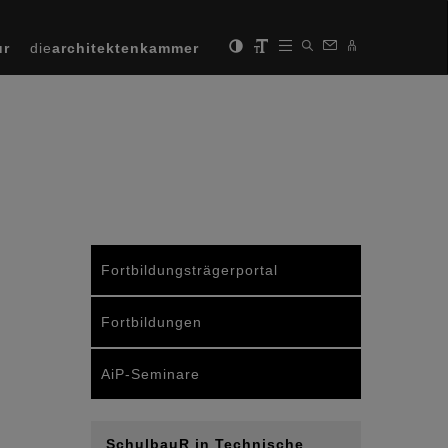
ur
die
architektenkammer
Fortbildungsträgerportal
Fortbildungen
AiP-Seminare
SchulbauR in Technische