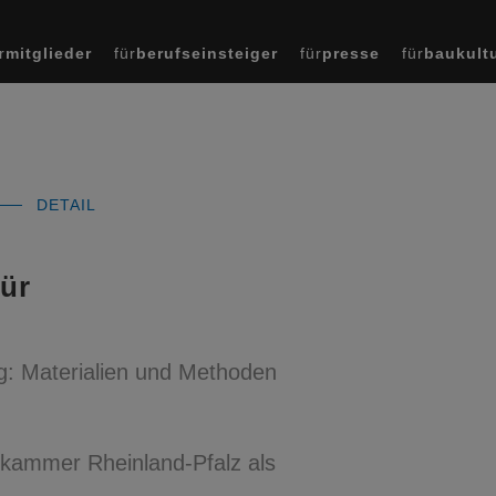
r
mitglieder
für
berufseinsteiger
für
presse
für
baukult
DETAIL
für
ng: Materialien und Methoden
enkammer Rheinland-Pfalz als