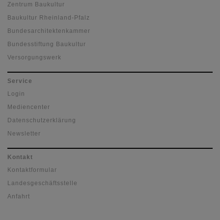
Zentrum Baukultur
Baukultur Rheinland-Pfalz
Bundesarchitektenkammer
Bundesstiftung Baukultur
Versorgungswerk
Service
Login
Mediencenter
Datenschutzerklärung
Newsletter
Kontakt
Kontaktformular
Landesgeschäftsstelle
Anfahrt