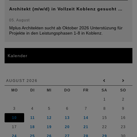
Architekt (m/w/d) in Vollzeit Koblenz gesucht …
05. August
Mplus Architekten sucht ab Oktober 2026 Unterstüzung für
Projekte in den Leistungsphasen 1-8 in Koblenz.
Kalender
AUGUST 2026
MO
DI
MI
DO
FR
SA
SO
1
2
3
4
5
6
7
8
9
10
11
12
13
14
15
16
17
18
19
20
21
22
23
24
25
26
27
28
29
30