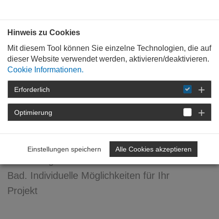
Bauen mit
Plan
:
die
architekten
.org
Hinweis zu Cookies
Mit diesem Tool können Sie einzelne Technologien, die auf
dieser Website verwendet werden, aktivieren/deaktivieren.
Cookie Informationen.
Erforderlich
STARTSEITE
VERANSTALTUNGEN
DETAIL
Optimierung
Mehr Persönlichkeit im Bad.
Einstellungen speichern
Alle Cookies akzeptieren
Vollständiger Titel: Mehr Persönlichkeit im
Bad. Individuelle Möglichkeiten für Ihr
Projekt