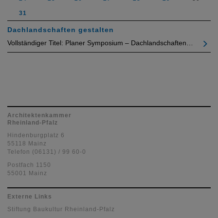
31
Dachlandschaften gestalten
Vollständiger Titel: Planer Symposium – Dachlandschaften…
Architektenkammer
Rheinland-Pfalz
Hindenburgplatz 6
55118 Mainz
Telefon (06131) / 99 60-0
Postfach 1150
55001 Mainz
Externe Links
Stiftung Baukultur Rheinland-Pfalz