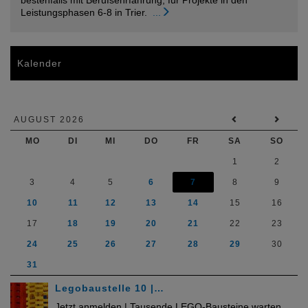
bestenfalls mit Berufsehrfahrung, für Projekte in den
Leistungsphasen 6-8 in Trier.
...
Kalender
AUGUST 2026
MO
DI
MI
DO
FR
SA
SO
1
2
3
4
5
6
7
8
9
10
11
12
13
14
15
16
17
18
19
20
21
22
23
24
25
26
27
28
29
30
31
Legobaustelle 10 |…
Jetzt anmelden | Tausende LEGO-Bausteine warten