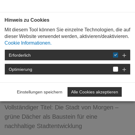
Bauen mit
Plan
:
die
architekten
.org
Hinweis zu Cookies
Mit diesem Tool können Sie einzelne Technologien, die auf
dieser Website verwendet werden, aktivieren/deaktivieren.
Cookie Informationen.
Erforderlich
STARTSEITE
VERANSTALTUNGEN
DETAIL
Optimierung
Die Stadt von Morgen –
grüne Dächer als Baustein
Einstellungen speichern
Alle Cookies akzeptieren
Vollständiger Titel: Die Stadt von Morgen –
grüne Dächer als Baustein für eine
nachhaltige Stadtentwicklung