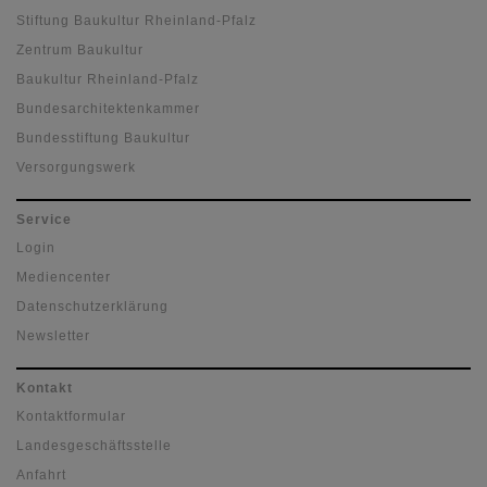
Stiftung Baukultur Rheinland-Pfalz
Zentrum Baukultur
Baukultur Rheinland-Pfalz
Bundesarchitektenkammer
Bundesstiftung Baukultur
Versorgungswerk
Service
Login
Mediencenter
Datenschutzerklärung
Newsletter
Kontakt
Kontaktformular
Landesgeschäftsstelle
Anfahrt