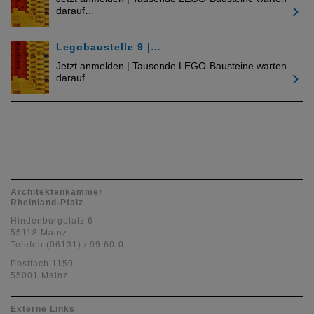
darauf…
Legobaustelle 9 |…
Jetzt anmelden | Tausende LEGO-Bausteine warten
darauf…
Architektenkammer
Rheinland-Pfalz
Hindenburgplatz 6
55118 Mainz
Telefon (06131) / 99 60-0
Postfach 1150
55001 Mainz
Externe Links