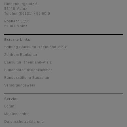
Hindenburgplatz 6
55118 Mainz
Telefon (06131) / 99 60-0
Postfach 1150
55001 Mainz
Externe Links
Stiftung Baukultur Rheinland-Pfalz
Zentrum Baukultur
Baukultur Rheinland-Pfalz
Bundesarchitektenkammer
Bundesstiftung Baukultur
Versorgungswerk
Service
Login
Mediencenter
Datenschutzerklärung