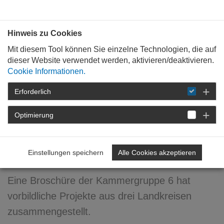
Bauen mit
Plan
:
die
architekten
.org
Hinweis zu Cookies
Mit diesem Tool können Sie einzelne Technologien, die auf
dieser Website verwendet werden, aktivieren/deaktivieren.
Cookie Informationen.
Erforderlich
STARTSEITE
VERANSTALTUNGEN
DETAIL
Optimierung
08. November 2015
Broschüre "Mehr Baukultur"
Einstellungen speichern
Alle Cookies akzeptieren
Eine Broschüre der Kammergruppe 6 hat
vorbildliche Projekte aus drei Landkreisen
zusammengestellt.