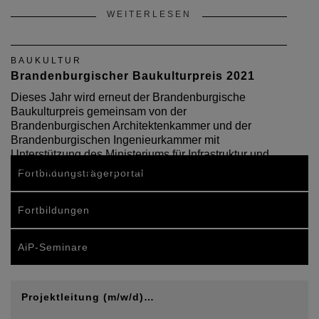
WEITERLESEN
BAUKULTUR
Brandenburgischer Baukulturpreis 2021
Dieses Jahr wird erneut der Brandenburgische
Baukulturpreis gemeinsam von der
Brandenburgischen Architektenkammer und der
Brandenburgischen Ingenieurkammer mit
Unterstützung des Ministeriums für Infrastruktur und
Landesplanung ausgelobt
Fortbildungsträgerportal
Fortbildungen
AiP-Seminare
Projektleitung (m/w/d)…