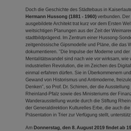
Doch die Geschichte des Städtebaus in Kaiserlaut
Hermann Hussong (1881 - 1960)
verbunden. Der 
ausgebildete Architekt trat kurz vor dem Ersten Wel
weitsichtigen Planungen aus der Zeit der Weimarer
stadtbildprägend. Im Zentrum einer Hussong-Sonde
zeitgenössische Gipsmodelle und Pläne, die das W
dokumentieren. "Die Impulse der Moderne und der
Mentalitätswandel sind nach wie vor wirksam, wie w
industriellen Revolution, die im Zeichen des Digital
einmal erfahren dürfen. Sie in Überkommenem und
Gewand von Historismus und Antimoderne, freizuleg
Denken", so Prof. Dr. Schirren, der die Ausstellun
Rheinland-Pfalz sowie des Ministeriums der Finanz
Wanderausstellung wurde durch die Stiftung Rheinla
der Generaldirektion Kulturelles Erbe, die auch d
Präsentation in Trier zur Verfügung stellt, unterstütz
Am
Donnerstag, den 8. August 2019 findet ab 1