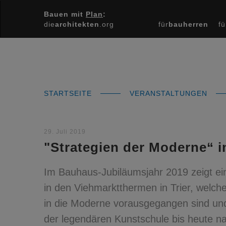
Bauen mit
Plan
:
die
architekten
.org
für
bauherren
fü
STARTSEITE
VERANSTALTUNGEN
29. Juli 2019
"Strategien der Moderne“ in
Im Bauhaus-Jubiläumsjahr 2019 zeigt ein
in den Viehmarktthermen in Trier, wel
in die Moderne vorausgegangen sind und
der legendären Kunstschule bis heute na