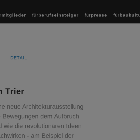
r
mitglieder
für
berufseinsteiger
für
presse
für
baukult
DETAIL
 Trier
e neue Architekturausstellung
che Bewegungen dem Aufbruch
 wie die revolutionären Ideen
chwirken - am Beispiel der