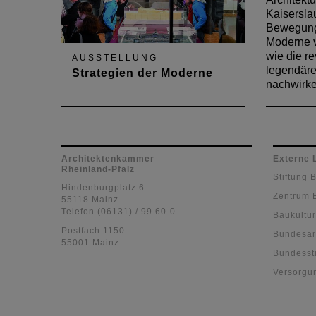
Kaisersla
Bewegung
Moderne 
wie die r
AUSSTELLUNG
legendäre
Strategien der Moderne
nachwirk
Wanderausstellung macht
Station in Kaiserslautern
Architektenkammer
Externe 
Rheinland-Pfalz
Stiftung 
Hindenburgplatz 6
Zentrum 
55118 Mainz
Telefon (06131) / 99 60-0
Baukultur
Postfach 1150
Bundesar
55001 Mainz
Bundessti
Versorgu