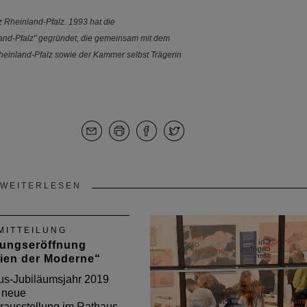
 Rheinland-Pfalz. 1993 hat die
land-Pfalz" gegründet, die gemeinsam mit dem
Rheinland-Pfalz sowie der Kammer selbst Trägerin
WEITERLESEN
MITTEILUNG
lungseröffnung
gien der Moderne“
us-Jubiläumsjahr 2019
e neue
urausstellung im Rathaus