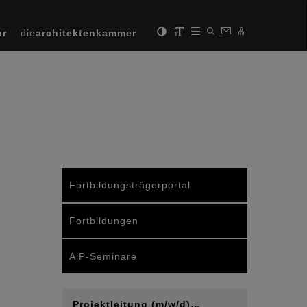
ur
die
architektenkammer
Fortbildungsträgerportal
Fortbildungen
AiP-Seminare
Projektleitung (m/w/d)…