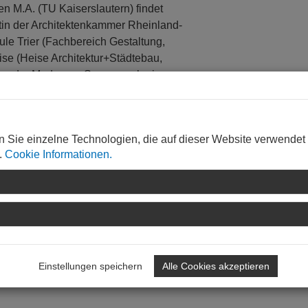
en M.A. (TU Kaiserslautern) findet
tin der Architektenkammer Rheinland-
ule Trier (Fachbereich Gestaltung,
ise (Heise Architektur+Städtebau,
egien der Moderne - Spurensuche in
 vielschichtigen Bezüge zur Epoche der
alz übertragen, um deren
n Sie einzelne Technologien, die auf dieser Website verwendet
.
Cookie Informationen.
 September 2019 in den Thermen am
 €, Kinder bis 18 J. 3 €, Kinder unter 6
Einstellungen speichern
Alle Cookies akzeptieren