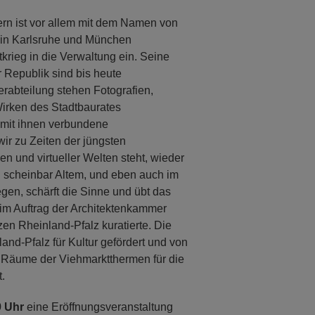
ern ist vor allem mit dem Namen von
in Karlsruhe und München
tkrieg in die Verwaltung ein. Seine
 Republik sind bis heute
rabteilung stehen Fotografien,
irken des Stadtbaurates
 mit ihnen verbundene
ir zu Zeiten der jüngsten
en und virtueller Welten steht, wieder
 scheinbar Altem, und eben auch im
en, schärft die Sinne und übt das
g im Auftrag der Architektenkammer
en Rheinland-Pfalz kuratierte. Die
nd-Pfalz für Kultur gefördert und von
ie Räume der Viehmarktthermen für die
t.
9 Uhr
eine Eröffnungsveranstaltung