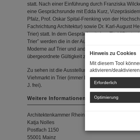
statt. Nach einer Einführung durch Franziska Wilck
eine Gesprächsrunde mit Edda Kurz, Vizepräsiden
Pfalz, Prof. Oskar Spital-Frenking von der Hochsch
Fachrichtung Architektur) sowie Dr. Karl-August He
Trier) statt. In dem Gespräch mit dem Titel "Strat
Trier" werden die in der Ausstellung dargestellten
Moderne auf Trier und andere Orte in Rheinland-Pf
Hinweis zu Cookies
übergeordnete Gültigkeit zu diskutieren.
Mit diesem Tool könne
aktivieren/deaktivieren
Zu sehen ist die Ausstellung vom 25. Juli bis 15.
Viehmarkt in Trier (immer Di - So, 9 - 17 Uhr, Erw. 4
Erforderlich
J. frei).
Optimierung
Weitere Informationen:
Architektenkammer Rheinland-Pfalz
Katja Nolles
Postfach 1150
55001 Mainz