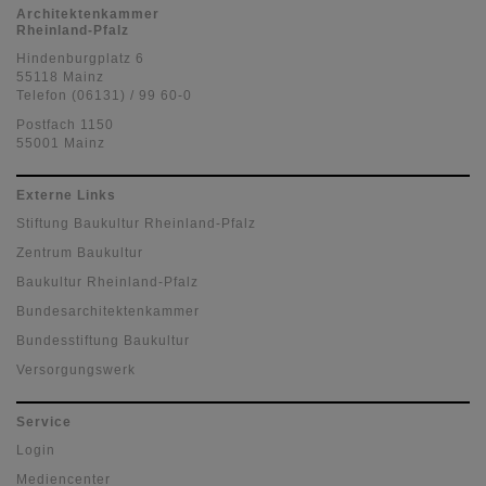
Architektenkammer
Rheinland-Pfalz
Hindenburgplatz 6
55118 Mainz
Telefon (06131) / 99 60-0
Postfach 1150
55001 Mainz
Externe Links
Stiftung Baukultur Rheinland-Pfalz
Zentrum Baukultur
Baukultur Rheinland-Pfalz
Bundesarchitektenkammer
Bundesstiftung Baukultur
Versorgungswerk
Service
Login
Mediencenter