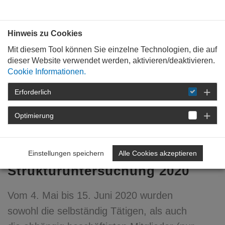
Bauen mit
Plan
:
die
architekten
.org
Hinweis zu Cookies
Mit diesem Tool können Sie einzelne Technologien, die auf
dieser Website verwendet werden, aktivieren/deaktivieren.
Cookie Informationen.
Erforderlich
STARTSEITE
VERANSTALTUNGEN
DETAIL
Optimierung
12. Oktober 2020
Ergebnisse der
Einstellungen speichern
Alle Cookies akzeptieren
Strukturuntersuchung 2020
Vom 4. Mai bis 15. Juni 2020 wurden
sowohl die selbständig Tätigen, als auch