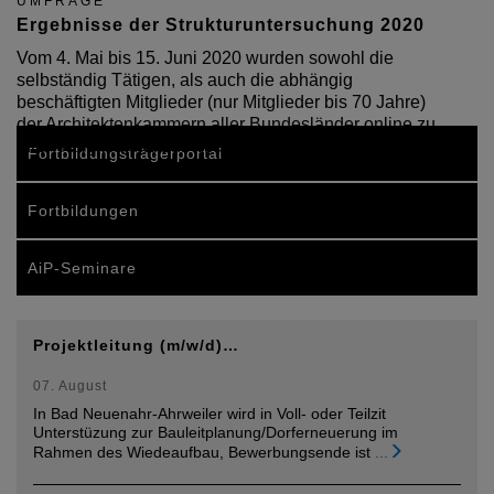
UMFRAGE
Ergebnisse der Strukturuntersuchung 2020
Vom 4. Mai bis 15. Juni 2020 wurden sowohl die
selbständig Tätigen, als auch die abhängig
beschäftigten Mitglieder (nur Mitglieder bis 70 Jahre)
der Architektenkammern aller Bundesländer online zu
ihrer Tätigkeit und zur wirtschaftlichen Lage…
Fortbildungsträgerportal
Fortbildungen
AiP-Seminare
Projektleitung (m/w/d)…
07. August
In Bad Neuenahr-Ahrweiler wird in Voll- oder Teilzit
Unterstüzung zur Bauleitplanung/Dorferneuerung im
Rahmen des Wiedeaufbau, Bewerbungsende ist
...