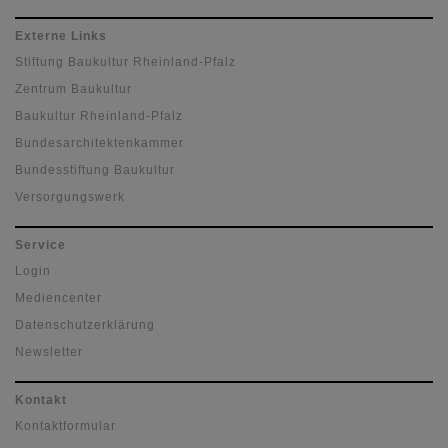
Externe Links
Stiftung Baukultur Rheinland-Pfalz
Zentrum Baukultur
Baukultur Rheinland-Pfalz
Bundesarchitektenkammer
Bundesstiftung Baukultur
Versorgungswerk
Service
Login
Mediencenter
Datenschutzerklärung
Newsletter
Kontakt
Kontaktformular