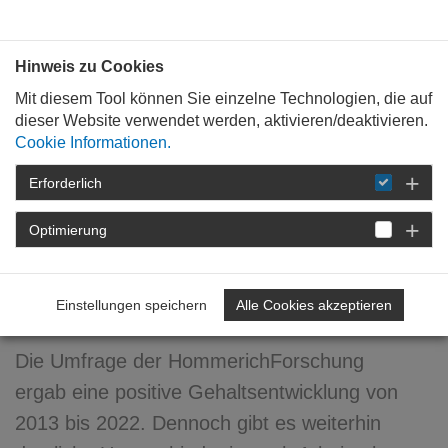
Bauen mit
Plan
:
die
architekten
.org
Hinweis zu Cookies
Mit diesem Tool können Sie einzelne Technologien, die auf
dieser Website verwendet werden, aktivieren/deaktivieren.
Cookie Informationen.
Erforderlich
STARTSEITE
VERANSTALTUNGEN
DETAIL
Optimierung
17. November 2022
Vergütung von Angestellten
Einstellungen speichern
Alle Cookies akzeptieren
Die Umfrage der HommerichForschung
ergab eine positive Gehaltsentwicklung von
2013 bis 2022. Dennoch gibt es weiterhin