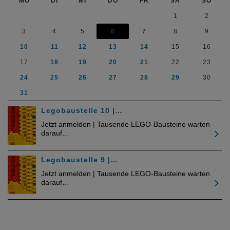
MO
DI
MI
DO
FR
SA
SO
1
2
3
4
5
6
7
8
9
10
11
12
13
14
15
16
17
18
19
20
21
22
23
24
25
26
27
28
29
30
31
Legobaustelle 10 |…
Jetzt anmelden | Tausende LEGO-Bausteine warten
darauf…
Legobaustelle 9 |…
Jetzt anmelden | Tausende LEGO-Bausteine warten
darauf…