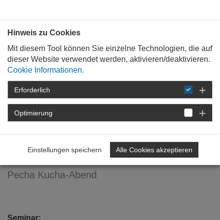
Bauen mit
Plan
:
die
architekten
.org
Hinweis zu Cookies
Mit diesem Tool können Sie einzelne Technologien, die auf
dieser Website verwendet werden, aktivieren/deaktivieren.
Cookie Informationen.
Erforderlich
STARTSEITE
VERANSTALTUNGEN
DETAIL
Optimierung
Architektur, Material und
urbane Transformation
Einstellungen speichern
Alle Cookies akzeptieren
Pecha Kucha-Abend
Seminar: