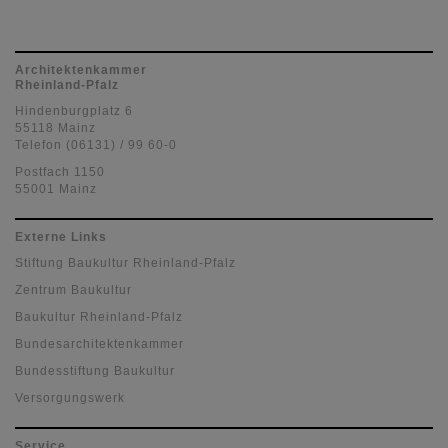
Architektenkammer
Rheinland-Pfalz
Hindenburgplatz 6
55118 Mainz
Telefon (06131) / 99 60-0
Postfach 1150
55001 Mainz
Externe Links
Stiftung Baukultur Rheinland-Pfalz
Zentrum Baukultur
Baukultur Rheinland-Pfalz
Bundesarchitektenkammer
Bundesstiftung Baukultur
Versorgungswerk
Service