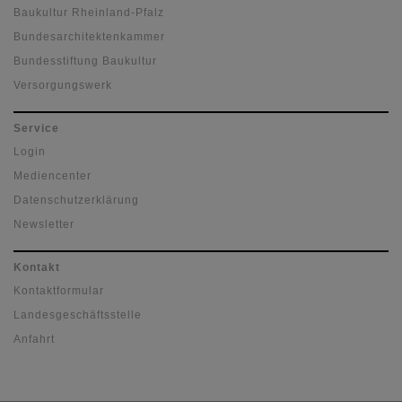
Baukultur Rheinland-Pfalz
Bundesarchitektenkammer
Bundesstiftung Baukultur
Versorgungswerk
Service
Login
Mediencenter
Datenschutzerklärung
Newsletter
Kontakt
Kontaktformular
Landesgeschäftsstelle
Anfahrt