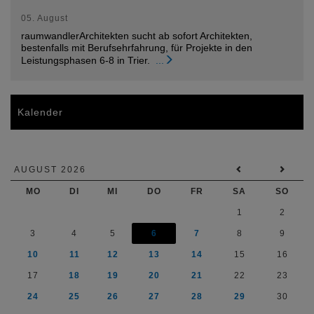
05. August
raumwandlerArchitekten sucht ab sofort Architekten,
bestenfalls mit Berufsehrfahrung, für Projekte in den
Leistungsphasen 6-8 in Trier.
...
Kalender
AUGUST 2026
MO
DI
MI
DO
FR
SA
SO
1
2
3
4
5
6
7
8
9
10
11
12
13
14
15
16
17
18
19
20
21
22
23
24
25
26
27
28
29
30