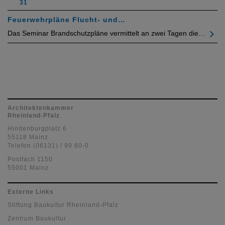
31
Feuerwehrpläne Flucht- und…
Das Seminar Brandschutzpläne vermittelt an zwei Tagen die…
Architektenkammer
Rheinland-Pfalz
Hindenburgplatz 6
55118 Mainz
Telefon (06131) / 99 60-0
Postfach 1150
55001 Mainz
Externe Links
Stiftung Baukultur Rheinland-Pfalz
Zentrum Baukultur