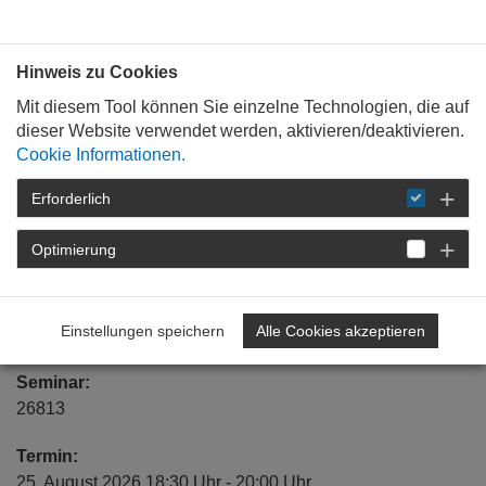
Bauen mit
Plan
:
die
architekten
.org
Hinweis zu Cookies
Mit diesem Tool können Sie einzelne Technologien, die auf
dieser Website verwendet werden, aktivieren/deaktivieren.
Cookie Informationen.
Erforderlich
STARTSEITE
VERANSTALTUNGEN
DETAIL
Optimierung
Reduktion auf das
Wesentliche
Einstellungen speichern
Alle Cookies akzeptieren
Seminar:
26813
Termin:
25. August 2026 18:30 Uhr - 20:00 Uhr