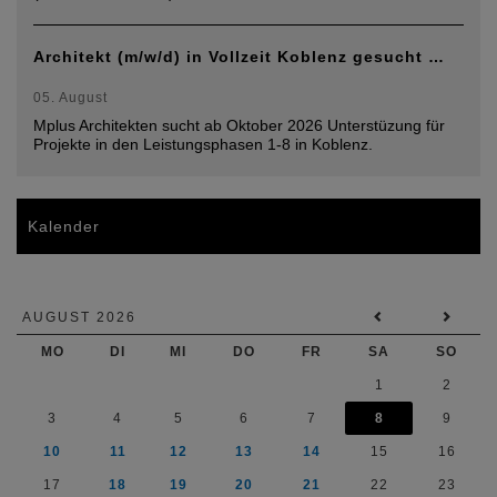
Architekt (m/w/d) in Vollzeit Koblenz gesucht …
05. August
Mplus Architekten sucht ab Oktober 2026 Unterstüzung für
Projekte in den Leistungsphasen 1-8 in Koblenz.
Kalender
AUGUST 2026
MO
DI
MI
DO
FR
SA
SO
1
2
3
4
5
6
7
8
9
10
11
12
13
14
15
16
17
18
19
20
21
22
23