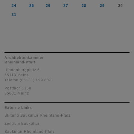
24
25
26
27
28
29
30
31
Architektenkammer
Rheinland-Pfalz
Hindenburgplatz 6
55118 Mainz
Telefon (06131) / 99 60-0
Postfach 1150
55001 Mainz
Externe Links
Stiftung Baukultur Rheinland-Pfalz
Zentrum Baukultur
Baukultur Rheinland-Pfalz