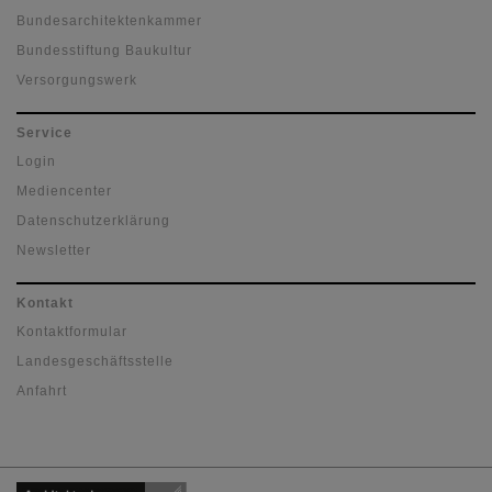
Bundesarchitektenkammer
Bundesstiftung Baukultur
Versorgungswerk
Service
Login
Mediencenter
Datenschutzerklärung
Newsletter
Kontakt
Kontaktformular
Landesgeschäftsstelle
Anfahrt