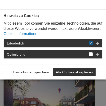
Bauen mit
Plan
:
die
architekten
.org
Hinweis zu Cookies
Mit diesem Tool können Sie einzelne Technologien, die auf
dieser Website verwendet werden, aktivieren/deaktivieren.
Cookie Informationen.
Erforderlich
STARTSEITE
VERANSTALTUNGEN
DETAIL
Optimierung
Auf gute Nachbarschaft
Einstellungen speichern
Alle Cookies akzeptieren