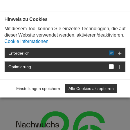
Bauen mit
Plan
:
die
architekten
.org
Hinweis zu Cookies
Mit diesem Tool können Sie einzelne Technologien, die auf
dieser Website verwendet werden, aktivieren/deaktivieren.
Cookie Informationen.
Erforderlich
STARTSEITE
VERANSTALTUNGEN
DETAIL
Optimierung
NAT:26 am 23.10.2026 in
Karlsruhe
Einstellungen speichern
Alle Cookies akzeptieren