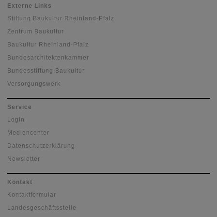
Externe Links
Stiftung Baukultur Rheinland-Pfalz
Zentrum Baukultur
Baukultur Rheinland-Pfalz
Bundesarchitektenkammer
Bundesstiftung Baukultur
Versorgungswerk
Service
Login
Mediencenter
Datenschutzerklärung
Newsletter
Kontakt
Kontaktformular
Landesgeschäftsstelle