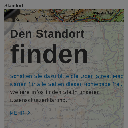
Standort:
.
. Trier
Den Standort
Bauherr/in:
privat , Trier
finden
Entwurfsverfasser/in:
Architekt Dipl.-Ing. (FH); M.Arch (USA) Hubertus Hillinger,
HILLINGER ARCHITEKTEN PartmbB, Trier,
http://www.hillinger-architekten.com
Schalten Sie dazu bitte die Open Street Map
Karten für alle Seiten dieser Homepage frei.
Weitere Infos finden Sie in unserer
Datenschutzerklärung.
MEHR