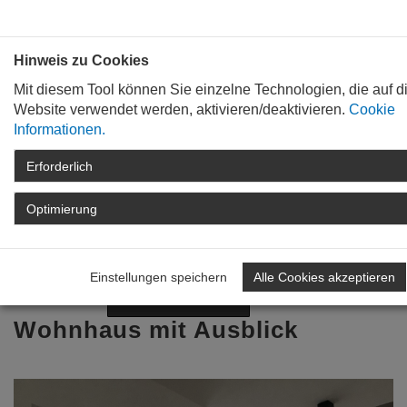
Bauen mit
Plan
:
die
architekten
.org
Hinweis zu Cookies
Mit diesem Tool können Sie einzelne Technologien, die auf d
Website verwendet werden, aktivieren/deaktivieren.
Cookie
Informationen.
Erforderlich
STARTSEITE
TAG DER ARCHITEKTUR
ARCHIV
TAG DER ARCHITEKTUR
Optimierung
2021
DETAIL
Zurück zur Übersicht
Einstellungen speichern
Alle Cookies akzeptieren
Nächstes Projekt
Vorheriges Projekt
Wohnhaus mit Ausblick
Previous
Nex