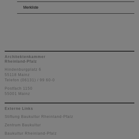
Merkliste
Architektenkammer
Rheinland-Pfalz
Hindenburgplatz 6
55118 Mainz
Telefon (06131) / 99 60-0
Postfach 1150
55001 Mainz
Externe Links
Stiftung Baukultur Rheinland-Pfalz
Zentrum Baukultur
Baukultur Rheinland-Pfalz