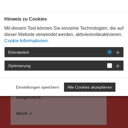
Bauen mit
Plan
:
die
architekten
.org
Hinweis zu Cookies
Mit diesem Tool können Sie einzelne Technologien, die auf
dieser Website verwendet werden, aktivieren/deaktivieren.
Cookie Informationen.
Erforderlich
Optimierung
Kammervorteil mit
Hammervorteil
Alle Infos zur Juniormitgliedschaft
Einstellungen speichern
Alle Cookies akzeptieren
sind hier kompakt und übersichtlich
dargestellt.
MEHR