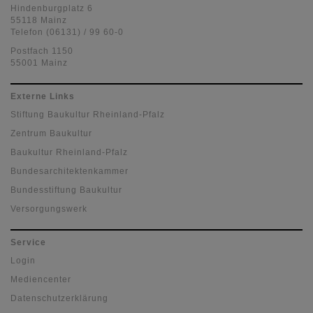
Hindenburgplatz 6
55118 Mainz
Telefon (06131) / 99 60-0
Postfach 1150
55001 Mainz
Externe Links
Stiftung Baukultur Rheinland-Pfalz
Zentrum Baukultur
Baukultur Rheinland-Pfalz
Bundesarchitektenkammer
Bundesstiftung Baukultur
Versorgungswerk
Service
Login
Mediencenter
Datenschutzerklärung