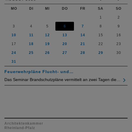
MO
DI
MI
DO
FR
SA
SO
1
2
3
4
5
6
7
8
9
10
11
12
13
14
15
16
17
18
19
20
21
22
23
24
25
26
27
28
29
30
31
Feuerwehrpläne Flucht- und…
Das Seminar Brandschutzpläne vermittelt an zwei Tagen die…
Architektenkammer
Rheinland-Pfalz