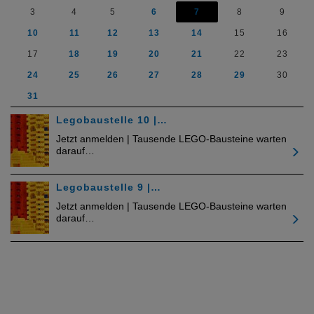
3
4
5
6
7
8
9
10
11
12
13
14
15
16
17
18
19
20
21
22
23
24
25
26
27
28
29
30
31
Legobaustelle 10 |…
Jetzt anmelden | Tausende LEGO-Bausteine warten
darauf…
Legobaustelle 9 |…
Jetzt anmelden | Tausende LEGO-Bausteine warten
darauf…