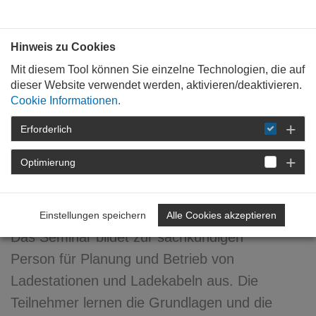
Bauen mit
Plan
:
die
architekten
.org
Hinweis zu Cookies
Mit diesem Tool können Sie einzelne Technologien, die auf
dieser Website verwendet werden, aktivieren/deaktivieren.
Cookie Informationen.
Erforderlich
STARTSEITE
FORTBILDUNG
DETAIL
Optimierung
Ladestationen für
Elektroautos
Einstellungen speichern
Alle Cookies akzeptieren
Das Seminar bildet zur sachkundigen
Person für Planung und Betrieb von
Ladestationen und Ladekabeln aus. Die
Teilnehmer lernen die Grundlagen und die