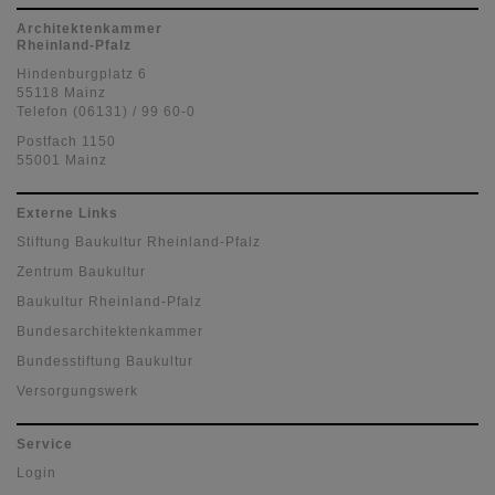
Architektenkammer
Rheinland-Pfalz
Hindenburgplatz 6
55118 Mainz
Telefon (06131) / 99 60-0
Postfach 1150
55001 Mainz
Externe Links
Stiftung Baukultur Rheinland-Pfalz
Zentrum Baukultur
Baukultur Rheinland-Pfalz
Bundesarchitektenkammer
Bundesstiftung Baukultur
Versorgungswerk
Service
Login