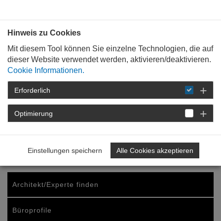
Bauen mit
Plan
:
die
architekten
.org
Hinweis zu Cookies
Mit diesem Tool können Sie einzelne Technologien, die auf
dieser Website verwendet werden, aktivieren/deaktivieren.
Cookie Informationen.
Erforderlich
STARTSEITE
KONTAKT
DANKE
Optimierung
Das Formular wurde
erfolgreich per E-Mail
Einstellungen speichern
Alle Cookies akzeptieren
versendet.
Architekt/Experte finden
Büroprofile