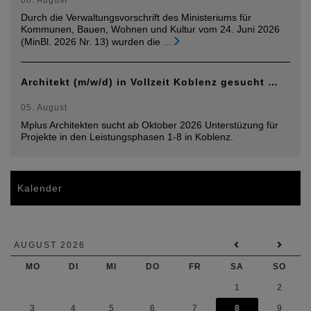
06. August
Durch die Verwaltungsvorschrift des Ministeriums für
Kommunen, Bauen, Wohnen und Kultur vom 24. Juni 2026
(MinBl. 2026 Nr. 13) wurden die
...
Architekt (m/w/d) in Vollzeit Koblenz gesucht …
05. August
Mplus Architekten sucht ab Oktober 2026 Unterstüzung für
Projekte in den Leistungsphasen 1-8 in Koblenz.
Kalender
AUGUST 2026
MO
DI
MI
DO
FR
SA
SO
1
2
3
4
5
6
7
8
9