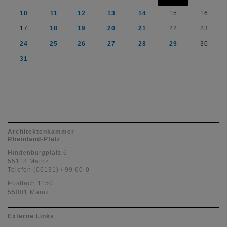
10
11
12
13
14
15
16
17
18
19
20
21
22
23
24
25
26
27
28
29
30
31
Architektenkammer
Rheinland-Pfalz
Hindenburgplatz 6
55118 Mainz
Telefon (06131) / 99 60-0
Postfach 1150
55001 Mainz
Externe Links