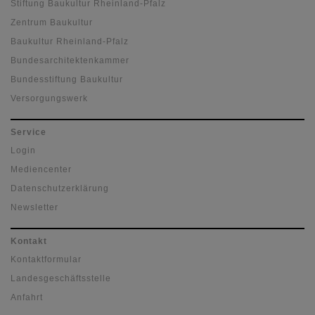
Stiftung Baukultur Rheinland-Pfalz
Zentrum Baukultur
Baukultur Rheinland-Pfalz
Bundesarchitektenkammer
Bundesstiftung Baukultur
Versorgungswerk
Service
Login
Mediencenter
Datenschutzerklärung
Newsletter
Kontakt
Kontaktformular
Landesgeschäftsstelle
Anfahrt