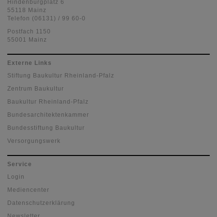
Hindenburgplatz 6
55118 Mainz
Telefon (06131) / 99 60-0
Postfach 1150
55001 Mainz
Externe Links
Stiftung Baukultur Rheinland-Pfalz
Zentrum Baukultur
Baukultur Rheinland-Pfalz
Bundesarchitektenkammer
Bundesstiftung Baukultur
Versorgungswerk
Service
Login
Mediencenter
Datenschutzerklärung
Newsletter