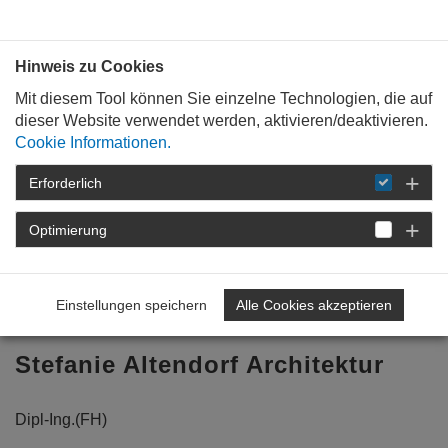
Bauen mit
Plan
:
die
architekten
.org
Hinweis zu Cookies
Mit diesem Tool können Sie einzelne Technologien, die auf
dieser Website verwendet werden, aktivieren/deaktivieren.
Cookie Informationen.
Erforderlich
STARTSEITE
BÜROPROFILE
Optimierung
Zurück zur Übersicht
Einstellungen speichern
Alle Cookies akzeptieren
vorheriges Profil
nächstes Profil
Stefanie Altendorf Architektur
Dipl-Ing.(FH)