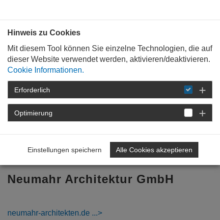
Bauen mit
Plan
:
die
architekten
.org
Hinweis zu Cookies
Mit diesem Tool können Sie einzelne Technologien, die auf
dieser Website verwendet werden, aktivieren/deaktivieren.
Cookie Informationen.
Erforderlich
STARTSEITE
BÜROPROFILE
Optimierung
Zurück zur Übersicht
Einstellungen speichern
Alle Cookies akzeptieren
vorheriges Profil
nächstes Profil
Neumahr Architektur GmbH
neumahr-architekten.de