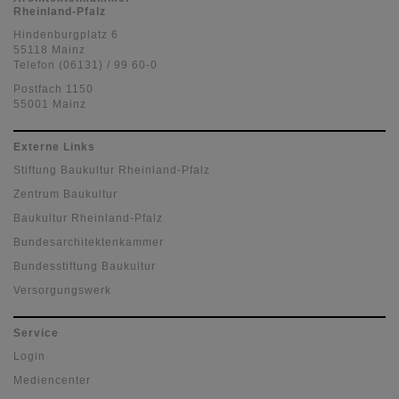
Rheinland-Pfalz
Hindenburgplatz 6
55118 Mainz
Telefon (06131) / 99 60-0
Postfach 1150
55001 Mainz
Externe Links
Stiftung Baukultur Rheinland-Pfalz
Zentrum Baukultur
Baukultur Rheinland-Pfalz
Bundesarchitektenkammer
Bundesstiftung Baukultur
Versorgungswerk
Service
Login
Mediencenter